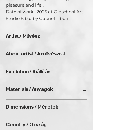
pleasure and life . 

Date of work : 2025 at Oldschool Art 
Studio Sibiu by Gabriel Tibori
Artist / Művész
Gabriel Tibori
About artist / A művészről
Gabriel Tibori (borned in Sibiu,Romania)
Exhibition / Kiállítás
is a multidisciplinary artist based in
Sibiu,Romania.Working primarly with
RESTART, Golden Duck Gallery,
reclaimed
Materials / Anyagok
Budapest (Hungary), 2028
Photography at Oldschool Art Studio,
Dimensions / Méretek
print on canvas / Fotográfia az
Oldschool Art Studio-ban,
70x50cm
vászonnyomat
Country / Ország