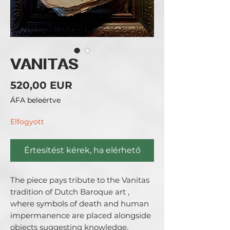
VANITAS
Ár
520,00 EUR
ÁFA beleértve
Elfogyott
Értesítést kérek, ha elérhető
The piece pays tribute to the Vanitas 
tradition of Dutch Baroque art , 
where symbols of death and human 
impermanence are placed alongside 
objects suggesting knowledge, 