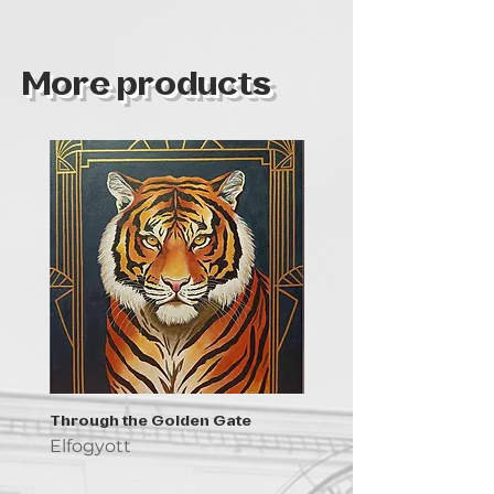
Romania
More products
Through the Golden Gate
Prayer - the symbol of 
Elfogyott
Elfogyott