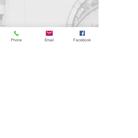
Phone
Email
Facebook
Kapcsolat
support@goldenduckgallery.com
+36 30 219 1043
+36 20 250 6441
Látogasson meg
minket!
Cím
Nyitvatartás
1092
Kedd-szombat
Budapest
14:00-19:00
Ráday utca 31/b