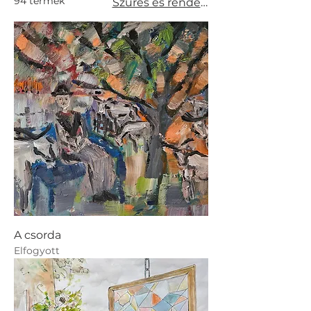
94 termék
Szűrés és rendezés
A csorda
Elfogyott