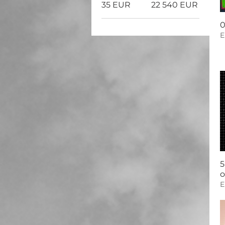
35 EUR
22 540 EUR
0
E
5
o
E