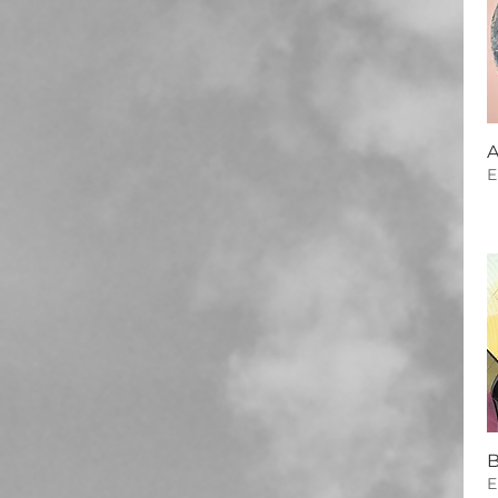
A
E
B
E