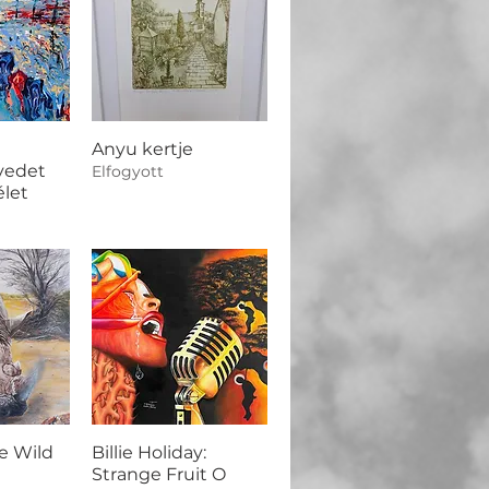
Anyu kertje
rvedet
Elfogyott
élet
he Wild
Billie Holiday:
Strange Fruit O