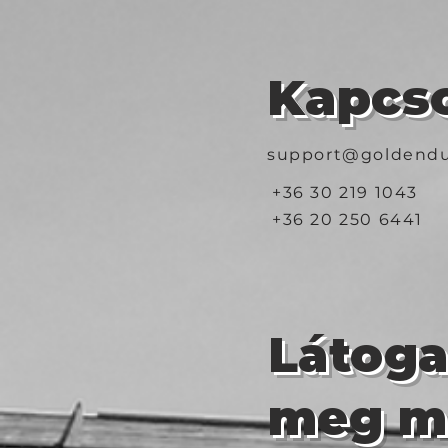
Kapcso
support@goldendu
+36 30 219 1043
+36 20 250 6441
Látog
meg m