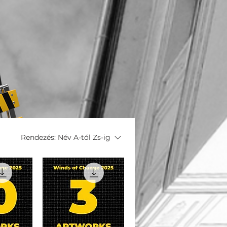
Rendezés:
Név A-tól Zs-ig