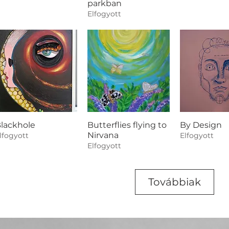
parkban
Elfogyott
lackhole
Butterflies flying to
By Design
Nirvana
lfogyott
Elfogyott
Elfogyott
Továbbiak