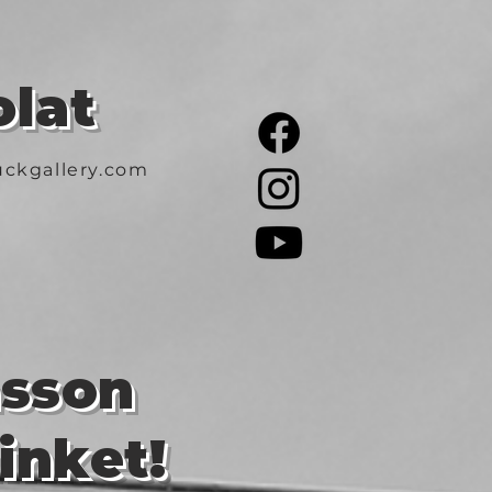
lat
ckgallery.com
asson
inket!