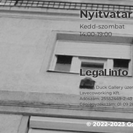
Nyitvatar
Kedd-szombat
14:00-19:00
Legal info
Golden Duck Gallery üze
Lavecoworking Kft.
Adószám: 25552449-2-43
Cégjegyzékszám: 01 09 2
© 2022-2023 Go