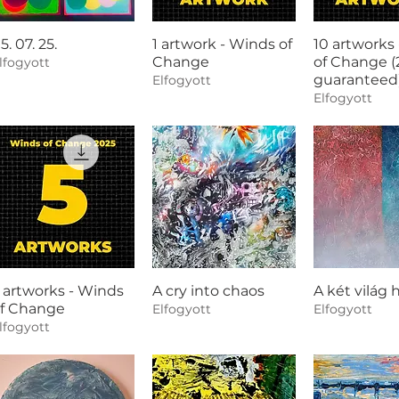
5. 07. 25.
1 artwork - Winds of
10 artworks
Change
of Change (
lfogyott
guaranteed
Elfogyott
Elfogyott
 artworks - Winds
A cry into chaos
A két világ 
f Change
Elfogyott
Elfogyott
lfogyott