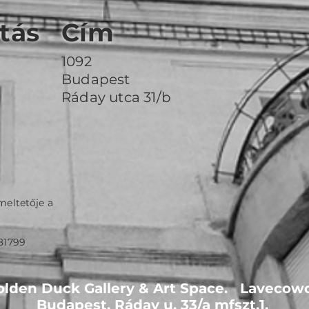
tás
Cím
1092
Budapest
Ráday utca 31/b
meltetője a
81799
lden Duck Gallery & Art Space. Lavecowo
Budapest, Ráday u. 33/a mfszt.1.