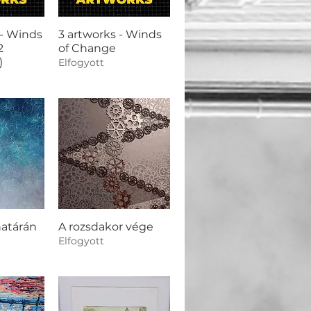
 - Winds
3 artworks - Winds
2
of Change
)
Elfogyott
határán
A rozsdakor vége
Elfogyott