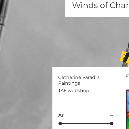
Winds of Cha
9
Catherine Varadi's
Paintings
TAF webshop
Ár