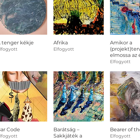
 tenger kékje
Afrika
Amikor a
(projekt)te
lfogyott
Elfogyott
elmossa az 
Elfogyott
ar Code
Barátság –
Bearer of t
Sakkjáték a
lfogyott
Elfogyott