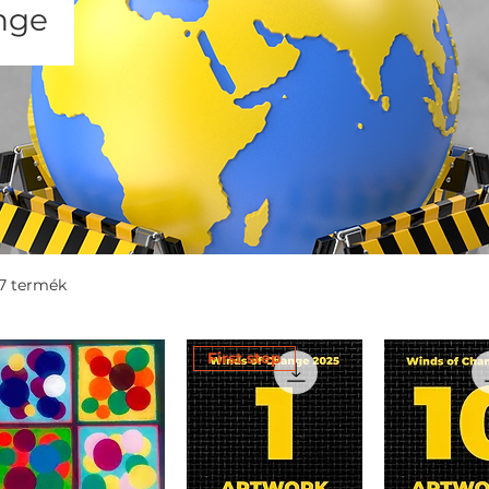
nge
7 termék
First step