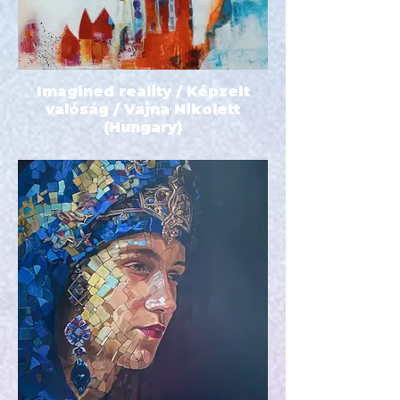
Imagined reality / Képzelt
valóság / Vajna Nikolett
(Hungary)
80x70 - 970 EUR - Akril feszített
vásznon - 2022 -