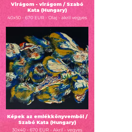
Virágom - virágom / Szabó
Kata (Hungary)
40x50 - 670 EUR - Olaj - akril vegyes
technika, fa - 2022 - -
Képek az emlékkönyvemből /
Szabó Kata (Hungary)
30x40 - 670 EUR - Akril - vegyes