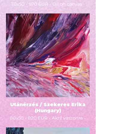
70x50 - 970 EUR - Oil on canvas -
2022 - A festmény címén sokat
rágódtam: "Valami érdekes...";
Virtuális világ"; "Valami más..."
Többértelmű kép. A 2020-as velencei
karneválon feleségem által készített
tablószerű fotón fedeztem fel ezt a
részletet. A világ egyik
legelvarázsoltabb eseményének
meseszerű "díszletei" közt a lezser
Gucciba és "áltoplákba" öltözött fiúk
a virtuális valóságot nézik, nem
törődve a körülöttük suhanó
titokzatos maskarákkal. Végül is,
melyik valóság az "igazi"?
Utánérzés / Szekeres Erika
(Hungary)
80x50 - 820 EUR - Akril vászonra -
2022 - A zűrzavarban és
bizonytalanságban megszületik az