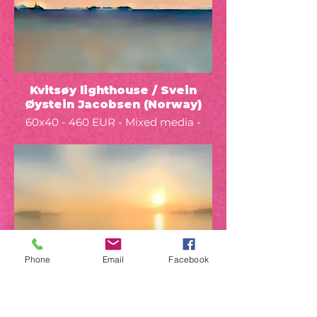
Kvitsøy lighthouse / Svein
Øystein Jacobsen (Norway)
60x40 - 460 EUR - Mixed media -
2022 -
Phone
Email
Facebook