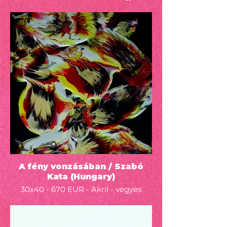
technika, vászon - kartonon - 2022 - -
A fény vonzásában / Szabó
Kata (Hungary)
30x40 - 670 EUR - Akril - vegyes
technika, vászon - kartonon - 2022 - -