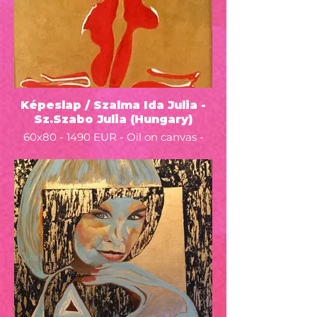
Képeslap / Szalma Ida Julia -
Sz.Szabo Julia (Hungary)
60x80 - 1490 EUR - Oil on canvas -
2022 - Egy régi képeslap alapján
festettem