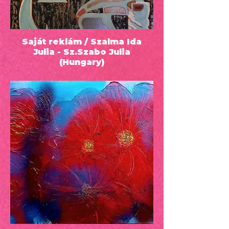
Saját reklám / Szalma Ida
Julia - Sz.Szabo Julia
(Hungary)
70x50 - 1490 EUR - Oil on canvas -
2022 - Önarckép absztrakt stílusban