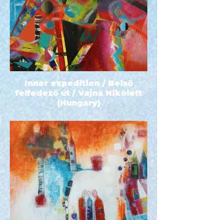
Inner expedition / Belső
felfedező út / Vajna Nikolett
(Hungary)
60x80 - 1010 EUR - Akril feszített
vásznon - 2022 -