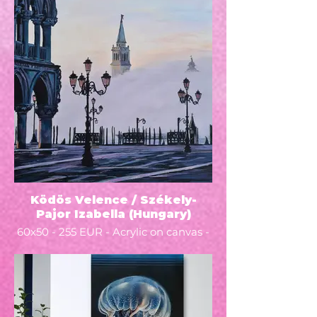
újrakezdés lehetősége.
Ködös Velence / Székely-
Pajor Izabella (Hungary)
60x50 - 255 EUR - Acrylic on canvas -
2022 - Mindig szeretem a különleges
dolgokat, a nem megszokott
mindennapokat, jelenségeket. Téma
választásnál mindig a szÍn vagy a
különlegesség fog meg.
Nekem Velencéről elsőre a farsang