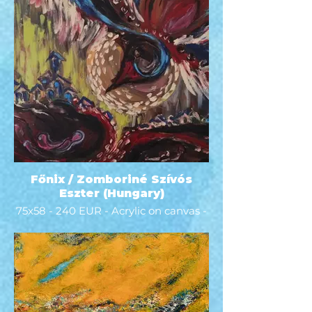
Főnix / Zomboriné Szívós
Eszter (Hungary)
75x58 - 240 EUR - Acrylic on canvas -
2022 - Weöres Sándor azt mondja:
"Van olyan pillanat,mely kilóg az
időből!"- Örök pillanat című versében.
Az öröklét aminek "... jövője nincs és
múltja sincs..."