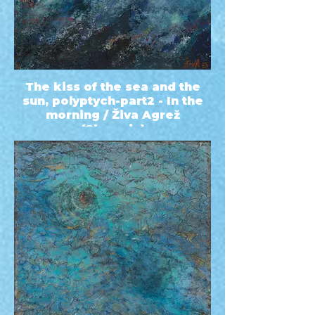
The kiss of the sea and the
sun, polyptych-part2 - In the
morning / Živa Agrež
(Slovenia)
60x60 - 1415 EUR - Acrylic - 2022 -