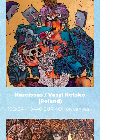
Narcissus / Vasyl Netsko
(Poland)
105x84 - 10440 EUR - Oil on canvas -
2022 - This is a painting from the
series "In the Footsteps of the Great
Masters". Inspired by Shakespeare's
Hamlet "To be or not to be, that is the
question?