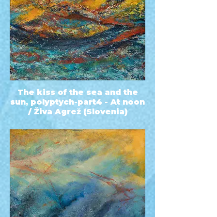
The kiss of the sea and the
sun, polyptych-part4 - At noon
/ Živa Agrež (Slovenia)
60x60 - 1415 EUR - Acrylic - 2022 -