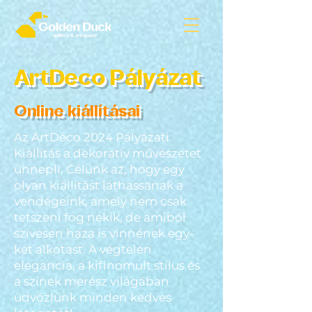
ArtDeco Pályázat
Online kiállításai
Az ArtDeco 2024 Pályázati
Kiállítás a dekoratív művészetet
ünnepli. Célunk az, hogy egy
olyan kiállítást láthassanak a
vendégeink, amely nem csak
tetszeni fog nekik, de amiből
szívesen haza is vinnének egy-
két alkotást. A végtelen
elegancia, a kifinomult stílus és
a
színek merész világában
üdvözlünk minden kedves