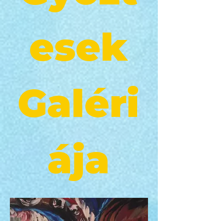
esek
Galéri
ája