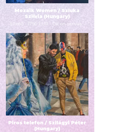
Mozaik Women / Szluka
Szilvia (Hungary)
80x60 - 1790 EUR - Oil on canvas -
2022 -
Piros telefon / Szilágyi Péter
(Hungary)