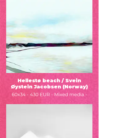
Hellestø beach / Svein
Øystein Jacobsen (Norway)
60x34 - 430 EUR - Mixed media -
2022 -