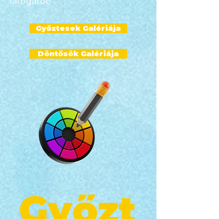
látogatót!
Győztesek Galériája
Döntősök Galériája
Győzt