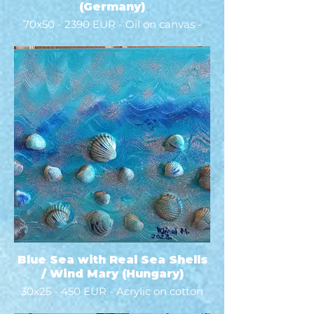
(Germany)
70x50 - 2390 EUR - Oil on canvas -
2022 -
Blue Sea with Real Sea Shells
/ Wind Mary (Hungary)
30x25 - 450 EUR - Acrylic on cotton
canvas - 2022 -