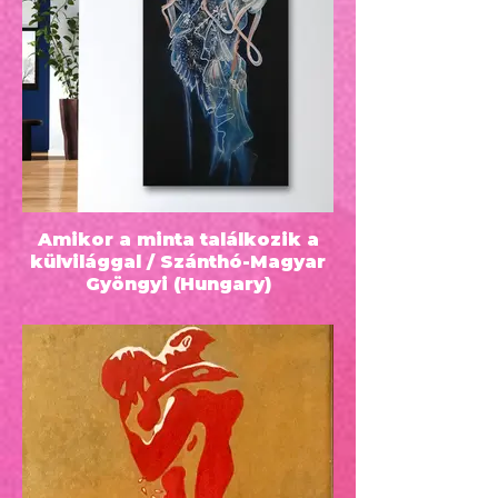
ugrik be, az álarc, a maszk.
A "Ködös Velencét" épp farsang
időszakban festettem, amikor
mindenki álarcba bújik, igy most
maga a várost bújtattam álarcban, a
köddel jelképezve ezt. SegÍtségemre
volt egy internetes fotó!
Amikor a minta találkozik a
külvilággal / Szánthó-Magyar
Gyöngyi (Hungary)
80x40 - 1640 EUR - Akril festmény
éskézi hímzés feszített vásznon. -
2022 - Akril festmény feszített
vásznon kézi hímzéssel. Alkotásom a
magyar népi hímzésmotívumokból
vett elemekből építkezve hoz ki egy
új téri dimenziót egy medúzát. A zala
menti organikus motívumokat ötvözi
az állat finom íveivel vonulataival.