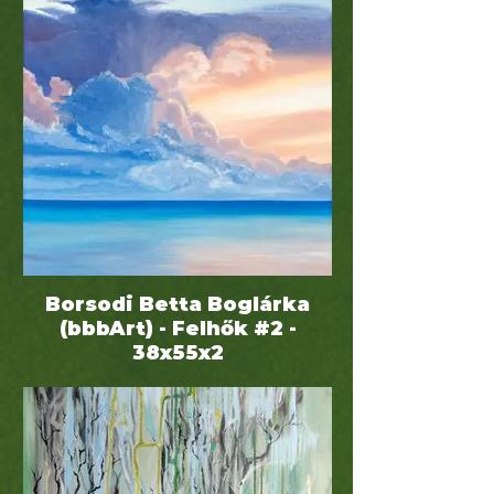
Borsodi Betta Boglárka
(bbbArt) - Felhők #2 -
38x55x2