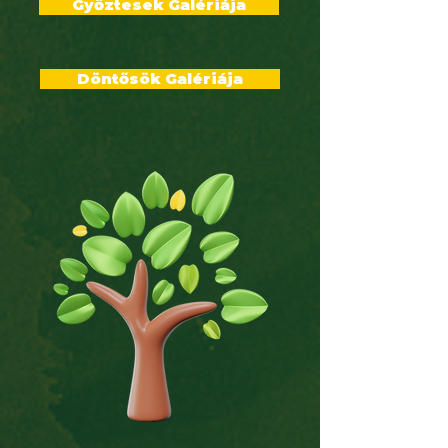
Győztesek Galériája
Döntősök Galériája