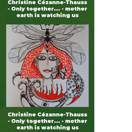
Christine Cézanne-Thauss
- Only together... - mother
earth is watching us
(series nr. 24) - 60 x 50
Christine Cézanne-Thauss
- Only together... - mother
earth is watching us