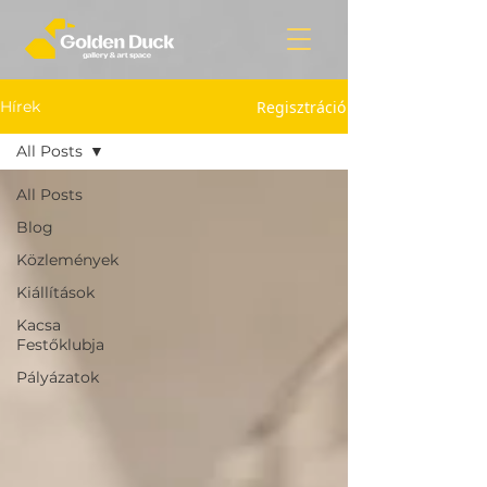
Regisztráció
Hírek
All Posts
All Posts
Blog
Közlemények
Kiállítások
Kacsa
Festőklubja
Pályázatok