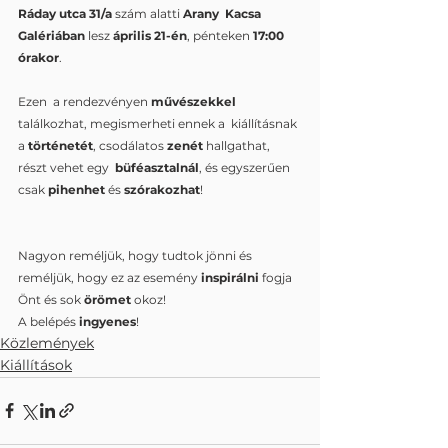
Ráday utca 31/a
 szám alatti 
Arany  Kacsa 
Galériában
 lesz 
április 21-én
, pénteken 
17:00 
órakor
.
Ezen  a rendezvényen 
művészekkel 
találkozhat, megismerheti ennek a  kiállításnak 
a 
történetét
, csodálatos 
zenét 
hallgathat, 
részt vehet egy  
büféasztalnál
, és egyszerűen 
csak 
pihenhet
 és 
szórakozhat
!
Nagyon reméljük, hogy tudtok jönni és 
reméljük, hogy ez az esemény 
inspirálni
 fogja 
Önt és sok 
örömet
 okoz!
A belépés 
ingyenes
!
Közlemények
Kiállítások