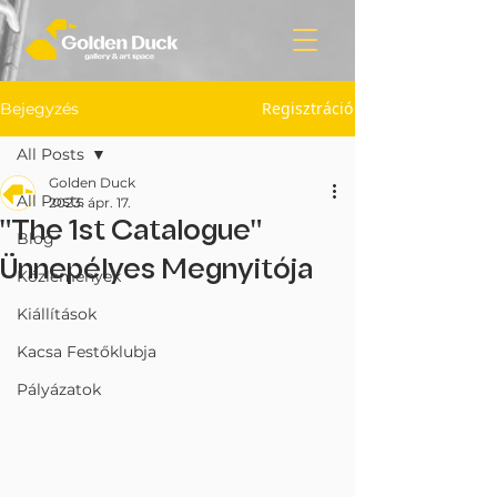
Regisztráció
Bejegyzés
All Posts
Golden Duck
All Posts
2023. ápr. 17.
"The 1st Catalogue"
Blog
Ünnepélyes Megnyitója
Közlemények
Kiállítások
Kacsa Festőklubja
Pályázatok