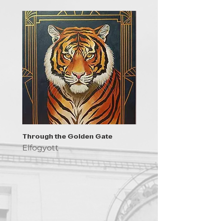
Through the Golden Gate
Prayer - the symbol of 
Elfogyott
Elfogyott