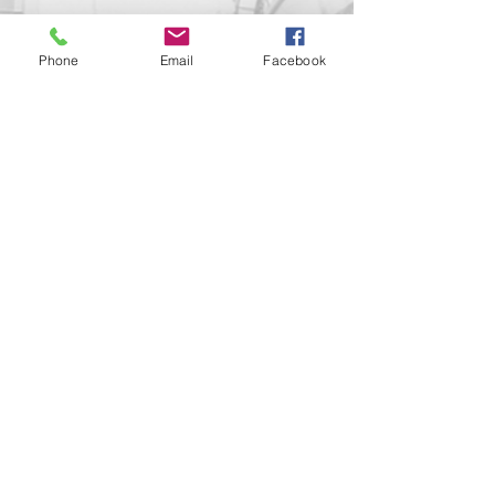
Kapcsolat
Phone
Email
Facebook
support@goldenduckgallery.com
+36 30 219 1043
+36 20 250 6441
Látogasson meg
minket!
Cím
Nyitvatartás
1092
Kedd-szombat
Budapest
14:00-19:00
Ráday utca 31/b
Legal info
Golden Duck Gallery üzemeltetője a