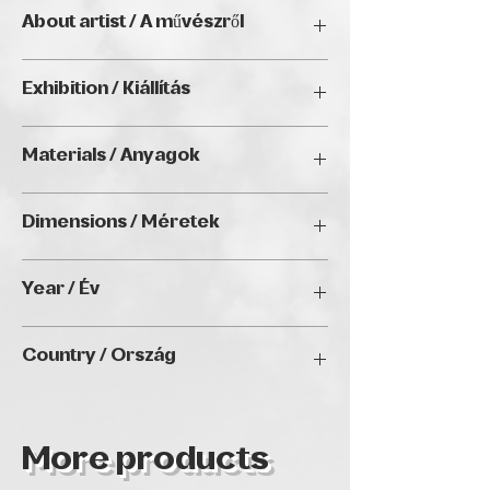
About artist / A művészről
Exhibition / Kiállítás
LightFall Digital Open Call (2025),
Materials / Anyagok
Golden Duck Gallery, Budapest;
CityGalleryVienna, Vienna; Suites by
Photography / Fényképezés
Nylo, New York
Dimensions / Méretek
45 x 30 cm
Year / Év
2021
Country / Ország
Greece
More products