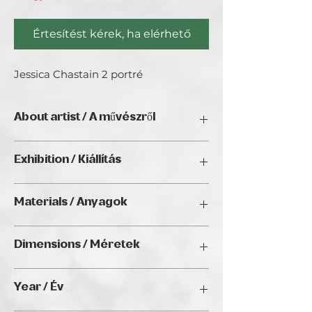
Értesítést kérek, ha elérhető
Jessica Chastain 2 portré
About artist / A művészről
Fiatal 25 mostanában üvegre szeretek
Exhibition / Kiállítás
festeni olajjal
LightFall Digital Open Call (2025),
Materials / Anyagok
Golden Duck Gallery, Budapest;
CityGalleryVienna, Vienna; Suites by
Oil on canvas / Olaj, vászon
Nylo, New York
Dimensions / Méretek
50*70 cm
Year / Év