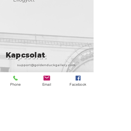
Kapcsolat
support@goldenduckgallery.com
+36 30 219 1043
+36 20 250 6441
Phone
Email
Facebook
Látogasson meg
minket!
Cím
Nyitvatartás
1092
Kedd-szombat