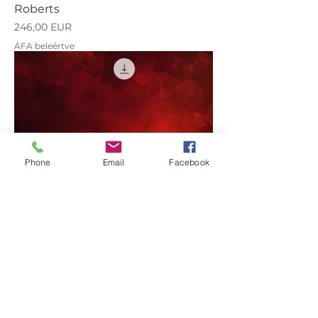
Roberts
Ár
246,00 EUR
ÁFA beleértve
Phone
Email
Facebook
Framing Fee for J. P. Romero
Ár
90,00 EUR
ÁFA beleértve