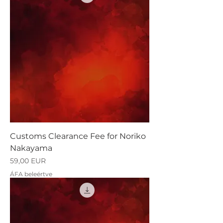
Customs Clearance Fee for Noriko
Nakayama
Ár
59,00 EUR
ÁFA beleértve