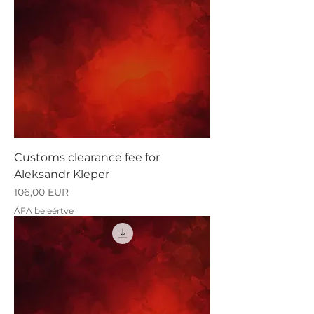
Customs clearance fee for
Aleksandr Kleper
Ár
106,00 EUR
ÁFA beleértve