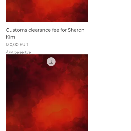
Customs clearance fee for Sharon
Kim
Ár
130,00 EUR
ÁFA beleértve