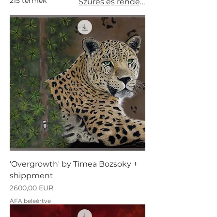
215 termék
Szűrés és rendezés
'Overgrowth' by Timea Bozsoky +
shippment
Ár
2600,00 EUR
ÁFA beleértve