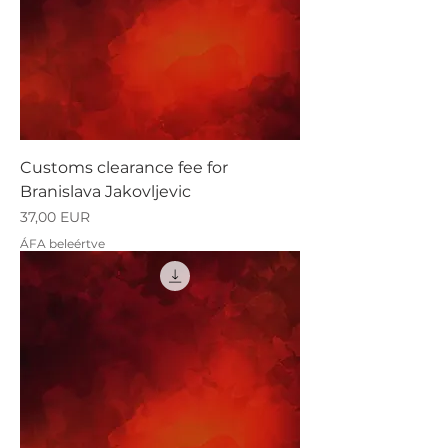
Customs clearance fee for
Branislava Jakovljevic
Ár
37,00 EUR
ÁFA beleértve