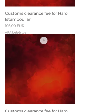
Customs clearance fee for Haro
Istamboulian
Ár
105,00 EUR
ÁFA beleértve
Customs clearance fee for Haro