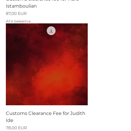
Istamboulian
Ár
87,00 EUR
ÁFA beleértve
Customs Clearance Fee for Judith
Ide
Ár
78,00 EUR