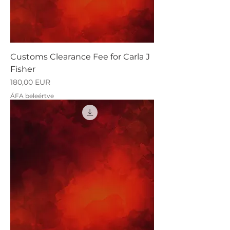
Customs Clearance Fee for Carla J
Fisher
Ár
180,00 EUR
ÁFA beleértve