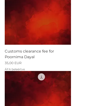
Customs clearance fee for
Poornima Dayal
Ár
35,00 EUR
ÁFA beleértve