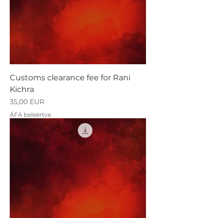
Customs clearance fee for Rani
Kichra
Ár
35,00 EUR
ÁFA beleértve