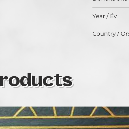
60 x 40 cm
Year / Év
2024
Country / Or
Hungary
roducts