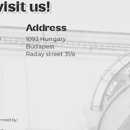
sit us!
Address
y
1092 Hungary
Budapest
Raday street 31/a
unned by: