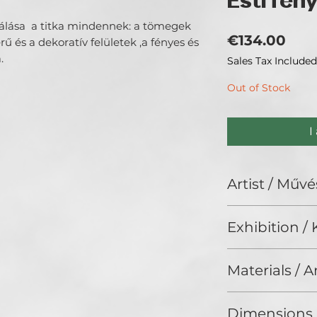
Esti fén
álása a titka mindennek: a tömegek
Pric
€134.00
rű és a dekoratív felületek ,a fényes és
.
Sales Tax Included
Out of Stock
I
Artist / Művé
Szívós Eszter.
Exhibition / K
ArtDeco II. (2025
Materials / 
Acrylic on canvas 
Dimensions 