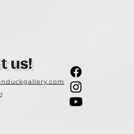
t us!
nduckgallery.com
2
3