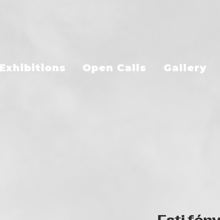
Exhibitions
Open Calls
Gallery