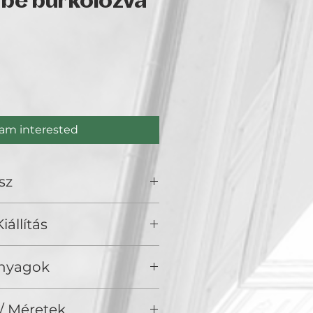
ybe burkolózva
e
 am interested
sz
iállítás
), Golden Duck Gallery, Budapest
Anyagok
/ Vászon, akril
/ Méretek