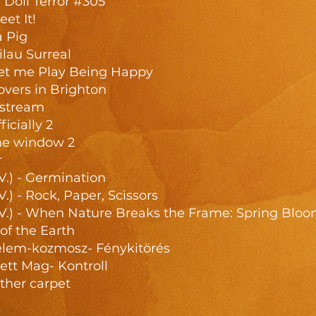
 Doll Terror #305
et It!
a Pig
ilau Surreal
 Let me Play Being Happy
Lovers in Brighton
 stream
icially 2
he window 2
r
 V.) - Germination
V.) - Rock, Paper, Scissors
. V.) - When Nature Breaks the Frame: Spring Blo
of the Earth
rzelem-kozmosz- Fénykitörés
tett Mag- Kontroll
ther carpet