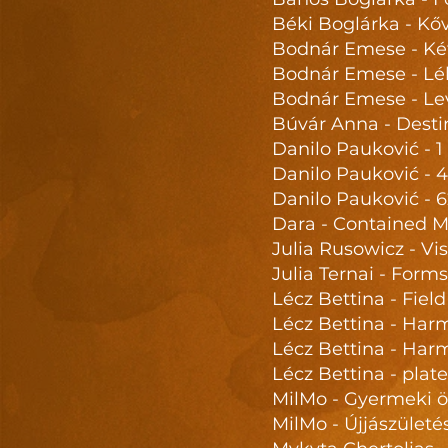
Béki Boglárka - Kő
Bodnár Emese - Két
Bodnár Emese - Lél
Bodnár Emese - Lev
Búvár Anna - Desti
Danilo Pauković - 1
Danilo Pauković - 4
Danilo Pauković - 6
Dara - Contained M
Julia Rusowicz - Vis
Julia Ternai - Forms 
Lécz Bettina - Fiel
Lécz Bettina - Har
Lécz Bettina - Har
Lécz Bettina - plat
MilMo - Gyermeki 
MilMo - Újjászületé