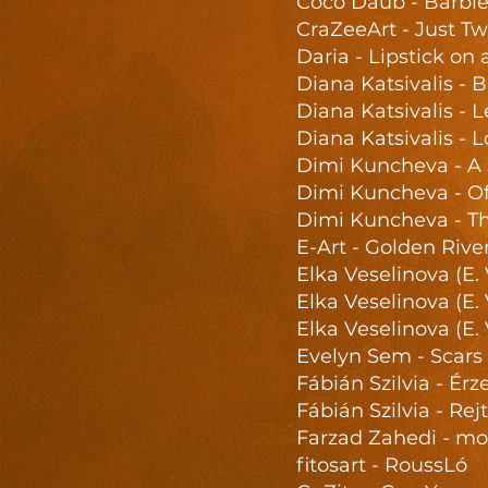
Coco Daub - Barbie
CraZeeArt - Just Twe
Daria - Lipstick on 
Diana Katsivalis - B
Diana Katsivalis -
Diana Katsivalis - 
Dimi Kuncheva - A
Dimi Kuncheva - Off
Dimi Kuncheva - T
E-Art - Golden Rive
Elka Veselinova (E.
Elka Veselinova (E. 
Elka Veselinova (E
Evelyn Sem - Scars 
Fábián Szilvia - É
Fábián Szilvia - Rej
Farzad Zahedi - mo
fitosart - RoussLó