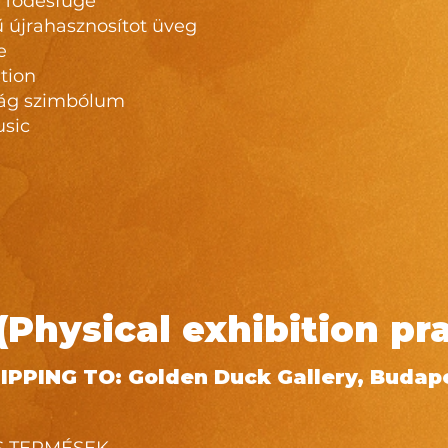
- Todesfuge
 újrahasznosítot üveg
e
ution
ság szimbólum
usic
Physical exhibition pra
HIPPING TO: Golden Duck Gallery, Budape