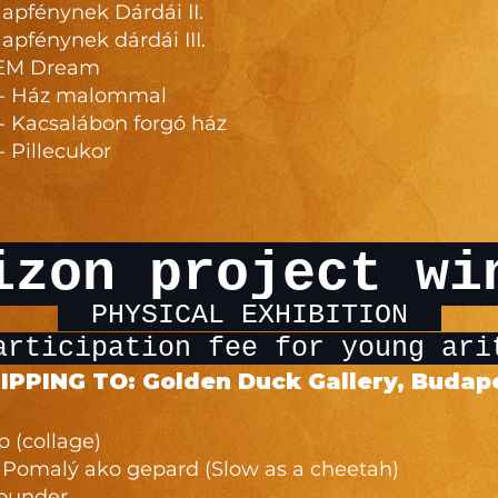
Napfénynek Dárdái II.
Napfénynek dárdái III.
REM Dream
 - Ház malommal
- Kacsalábon forgó ház
 Pillecukor
zon project wi
PHYSICAL EXHIBITION
articipation fee for young ar
IPPING TO: Golden Duck Gallery, Budape
 (collage)
 Pomalý ako gepard (Slow as a cheetah)
Founder