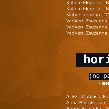
Katalin Megellai - 
Katalin Megellai - 
Mahan abasian - 
Vadkerti Zsuzanna
Vadkerti Zsuzanna 
Vadkerti Zsuzanna -
hori
(no p
-
SH
ALEX - Dadaista kép
Anna Bölcskeiová -
Banos Boglárka - 