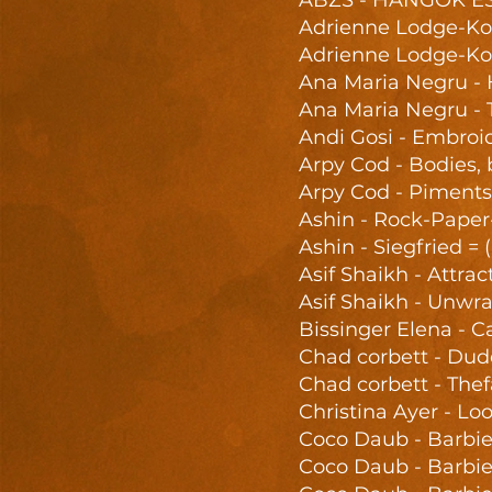
ABZS - HANGOK É
Adrienne Lodge-Kon
Adrienne Lodge-Kon
Ana Maria Negru -
Ana Maria Negru - 
Andi Gosi - Embroi
Arpy Cod - Bodies, 
Arpy Cod - Piments
Ashin - Rock-Paper
Ashin - Siegfried = 
Asif Shaikh - Attrac
Asif Shaikh - Unwr
Bissinger Elena - C
Chad corbett - Dud
Chad corbett - Th
Christina Ayer - Lo
Coco Daub - Barbie 
Coco Daub - Barbie 