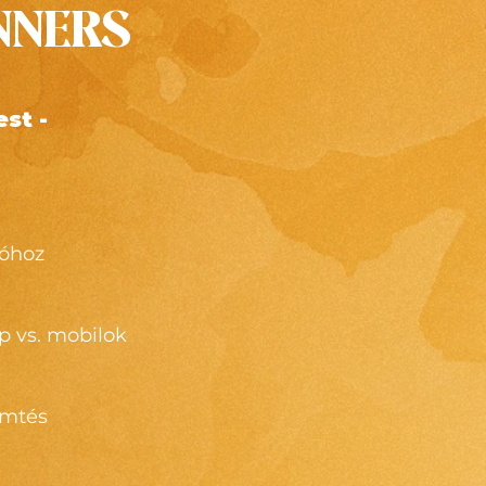
NNERS
st -
yóhoz
p vs. mobilok
emtés