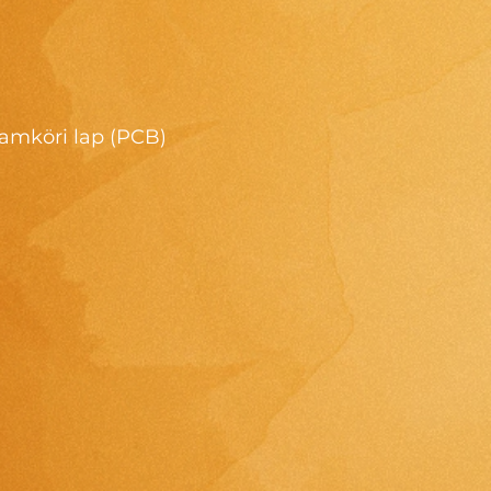
ramköri lap (PCB)