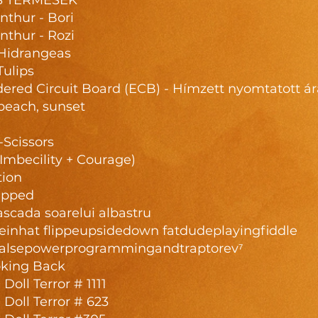
S TERMÉSEK
thur - Bori
thur - Rozi
 Hidrangeas
Tulips
dered Circuit Board (ECB) - Hímzett nyomtatott á
beach, sunset
-Scissors
(Imbecility + Courage)
tion
apped
ascada soarelui albastru
einhat flippeupsidedown fatdudeplayingfiddle
efalsepowerprogrammingandtraptorev⁷
oking Back
Doll Terror # 1111
Doll Terror # 623