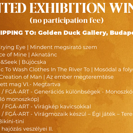
TED EXHIBITION WI
(no participation fee)
HIPPING TO: Golden Duck Gallery, Budape
-Crying Eye | Mindent megsirató szem
ce of Mine | Aknatánc
e&Seek | Bújócska
ic To Wash Clothes In The River To | Mosódal a fol
e Creation of Man | Az ember megteremtése
jtett mag VI.- Megtartva
 / FGÁ-ART - Generációs különbségek - Monoszkó
lló monoszkóp)
 / FGÁ-ART - Virágkép kavicsokkal
 / FGÁ-ART - Virágmozaik készül – Égi játék – Ter
kini-tini
 hajózás veszélyei II.