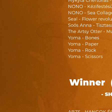
Mykyta Chertolias 
NONO - Kézifestésű
NONO - Sea Collag
Seal - Flower revol
Soós Anna - Tiszta
The Artsy Otter - M
Yoma - Bones
Yoma - Paper
Yoma - Rock
Yoma - Scissors
Winner (
- S