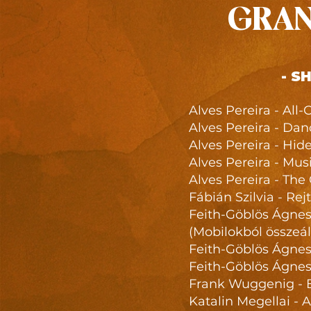
GRAN
- S
Alves Pereira - All
Alves Pereira - Dan
Alves Pereira - Hid
Alves Pereira - Mus
Alves Pereira - Th
Fábián Szilvia - Re
Feith-Göblös Ágnes
(Mobilokból összeá
Feith-Göblös Ágnes
Feith-Göblös Ágnes
Frank Wuggenig - Bi
Katalin Megellai - A