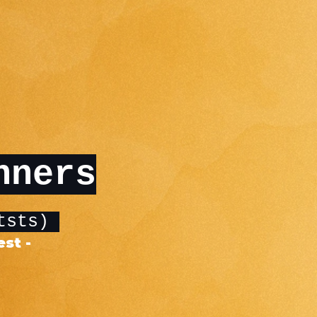
nners
itsts)
st -