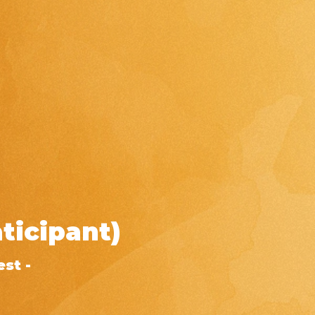
ticipant)
st -