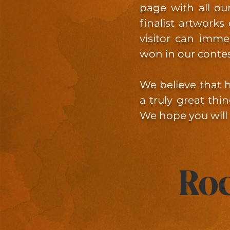
page with all ou
finalist artworks
visitor can imm
won in our conte
We believe that 
a truly great thi
We hope you will 
Roc