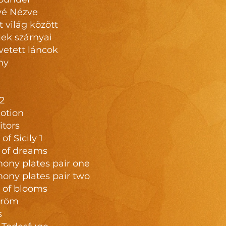
vé Nézve
 világ között
ek szárnyai
etett láncok
ny
2
otion
itors
of Sicily 1
d of dreams
mony plates pair one
mony plates pair two
e of blooms
öröm
s