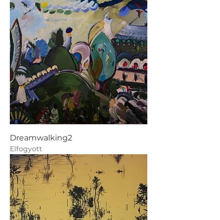
Dreamwalking2
Elfogyott