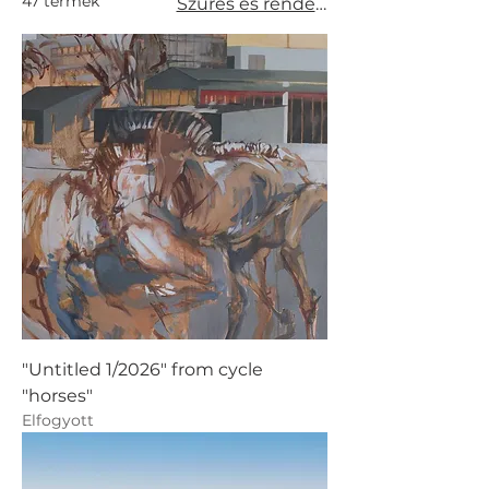
47 termék
Szűrés és rendezés
"Untitled 1/2026" from cycle
"horses"
Elfogyott