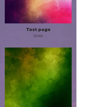
Test page
5öx6ö