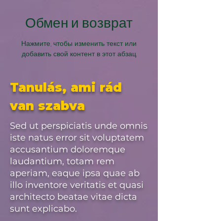
Обмен и возврат
Нажмите, чтобы изменить текст или
добавить свой контент в этот абзац.
Tanulás, ami rád
van szabva
Sed ut perspiciatis unde omnis
iste natus error sit voluptatem
accusantium doloremque
laudantium, totam rem
aperiam, eaque ipsa quae ab
illo inventore veritatis et quasi
architecto beatae vitae dicta
sunt explicabo.