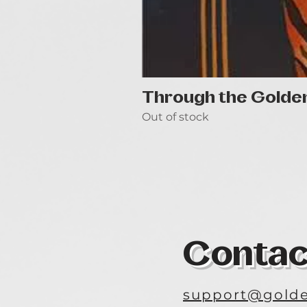
Through the Golde
Out of stock
Contac
support@golde