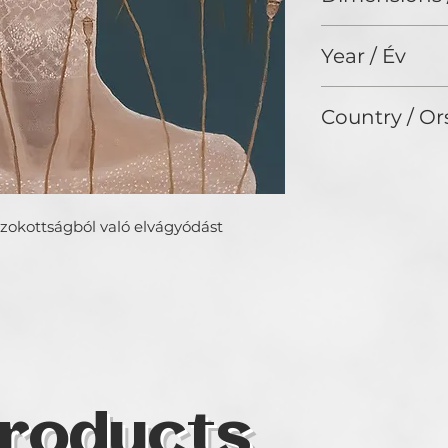
kapcsolódnak a t
46 x 38 cm
mentális folyamato
Year / Év
2024
Country / Or
Hungary
zokottságból való elvágyódást
roducts