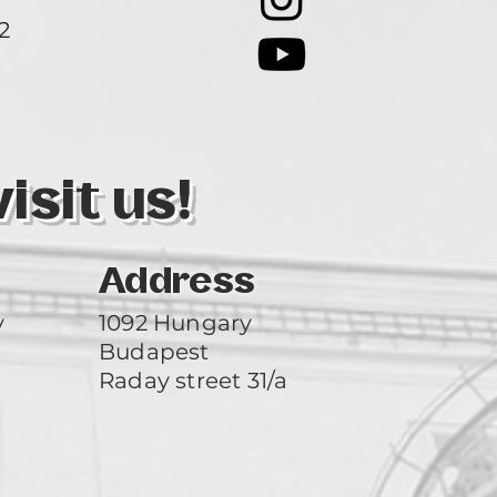
2
3
sit us!
Address
y
1092 Hungary
Budapest
Raday street 31/a