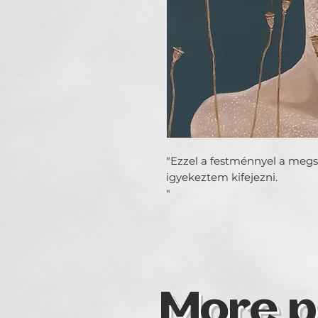
"Ezzel a festménnyel a megs
igyekeztem kifejezni.
"
More p