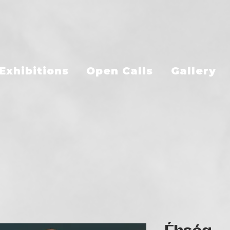
Exhibitions
Open Calls
Gallery