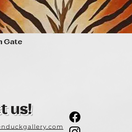
Quick View
n Gate
t us!
nduckgallery.com