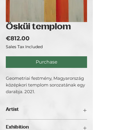
Ösküi templom
Price
€812.00
Sales Tax Included
Purchase
Geometriai festmény, Magyarország
középkori templom sorozatának egy
darabja. 2021.
Artist
Marosi Helga.
Exhibition
Művészetemre a változatosság