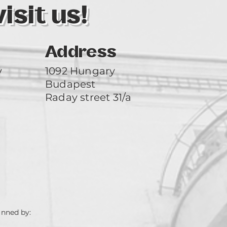
sit us!
Address
y
1092 Hungary
Budapest
Raday street 31/a
unned by: