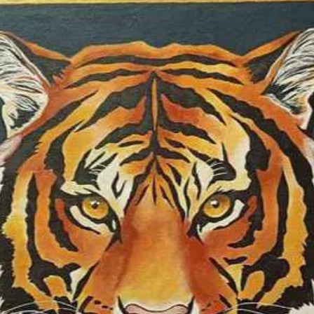
mögött egy mélyeb
szépségének és t
elfogadása. Az év
nemzetközi kiállít
nagyközönség. Kiá
Gödöllői Királyi K
Múzeumban, a Ste
Bécsben, Erdélyben
önálló és több min
vehettem részt, 
alkalom különlege
Művészetem egy hí
az emberi lélek k
alkotásaimon kere
megtapasztalhatják
harmóniát, amelyet
Minden művem eg
a szépség, az érze
További munkáim 
láthatóak. (teljes