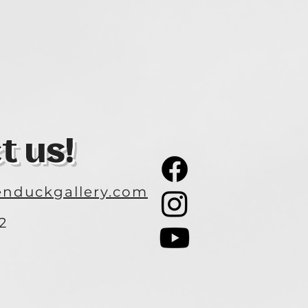
t us!
nduckgallery.com
2
3