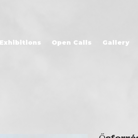
Exhibitions
Open Calls
Gallery