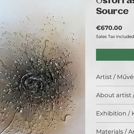
Ősforrás
Source
Pri
€670.00
Sales Tax Included
Artist / Művé
Sz. Nagy Tímea
About artist
Sz. Nagy Tímea va
Exhibition / K
textilszobrász. 19
gyermekkoromban 
Natura Wien 2026
Pályafutásomat a f
Materials / 
(Budapest)
kezdtem, majd ruh