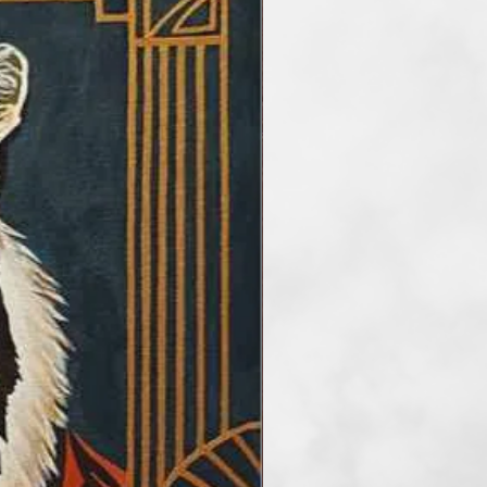
b üzenet rejlik: az élet
örékenységének megélése és
ek során műveimet hazai és
ásokon is láthatta a
llítottam többek között a
astélyban, a budapesti Kiscelli
fánia Palotában, valamint
 és Felvidéken is. Eddig 15
t 45 csoportos kiállításon
amelyek közül minden egyes
s jelentőséggel bírt számomra.
d az érzelmek, a természet és
özött. Remélem, hogy
sztül mások is
 azt a varázslatot és belső
 én az alkotás során átélek.
y meghívás egy közös utazásra
lem és az inspiráció világába…
www.textile-art.hu oldalamon
ség igénye nélkül)