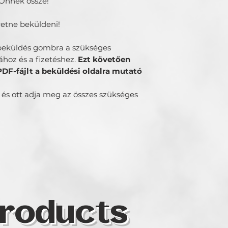
 Önnek össze!
retne beküldeni!
i beküldés gombra a szükséges
hoz és a fizetéshez.
Ezt követően
PDF-fájlt a beküldési oldalra mutató
, és ott adja meg az összes szükséges
roducts