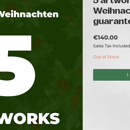
5 artwor
Weihnac
guarant
Pri
€140.00
Sales Tax Included
Out of Stock
I