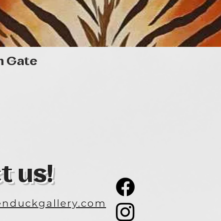
Quick View
n Gate
t us!
nduckgallery.com