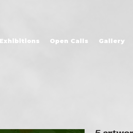
Exhibitions
Open Calls
Gallery