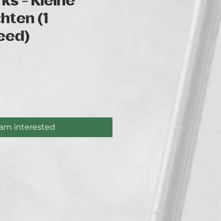
ks - Kleine
hten (1
eed)
ce
 am interested