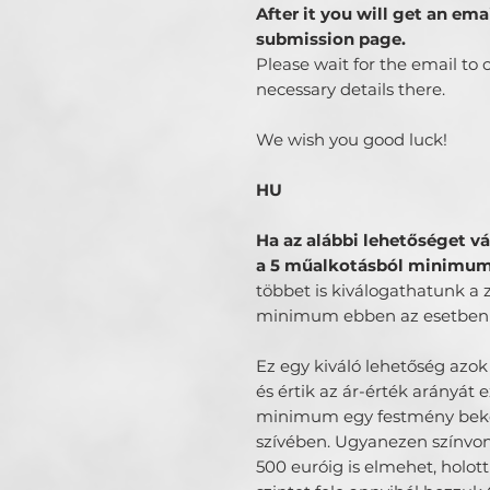
After it you will get an ema
submission page.
Please wait for the email to 
necessary details there.
We wish you good luck!
HU
Ha az alábbi lehetőséget vá
a 5 műalkotásból minimum 
többet is kiválogathatunk a 
minimum ebben az esetben
Ez egy kiváló lehetőség azo
és értik az ár-érték arányát 
minimum egy festmény beker
szívében. Ugyanezen színvona
500 euróig is elmehet, holot