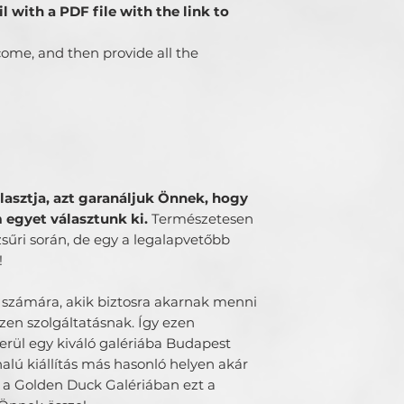
il with a PDF file with the link to
come, and then provide all the
lasztja, azt garanáljuk Önnek, hogy
egyet választunk ki.
Természetesen
zsűri során, de egy a legalapvetőbb
!
k számára, akik biztosra akarnak menni
ezen szolgáltatásnak. Így ezen
ül egy kiváló galériába Budapest
lú kiállítás más hasonló helyen akár
t a Golden Duck Galériában ezt a