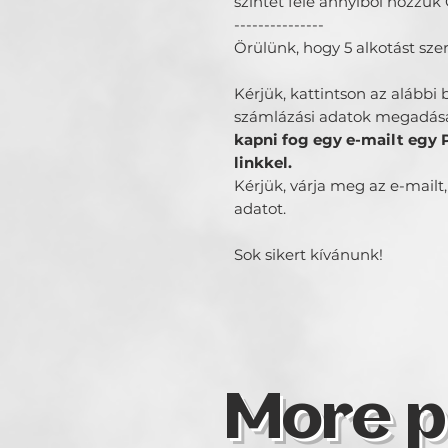
szintet fele annyiból hozzuk
---------------
Örülünk, hogy 5 alkotást sze
Kérjük, kattintson az alább
számlázási adatok megadásá
kapni fog egy e-mailt egy 
linkkel.
Kérjük, várja meg az e-mailt
adatot.
Sok sikert kívánunk!
More p