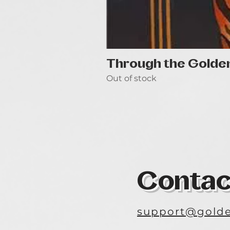
Through the Golde
Out of stock
Contac
support@golde