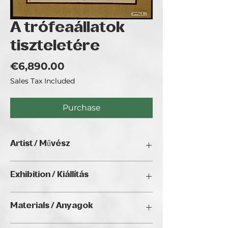
A trófeaállatok
tiszteletére
Price
€6,890.00
Sales Tax Included
Purchase
Artist / Művész
Gasztonyi Kálmán
Exhibition / Kiállítás
Gasztonyi Kálmán personal exhibition,
Materials / Anyagok
Golden Duck Gallery, Budapest 2024,
September 2 - 28 / Gasztonyi Kálmán