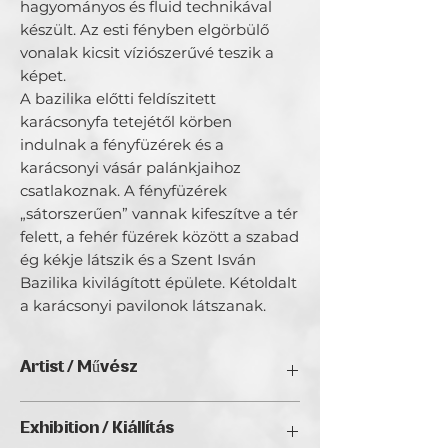
hagyományos és fluid technikával
készült. Az esti fényben elgörbülő
vonalak kicsit víziószerűvé teszik a
képet.
A bazilika előtti feldíszitett
karácsonyfa tetejétől körben
indulnak a fényfüzérek és a
karácsonyi vásár palánkjaihoz
csatlakoznak. A fényfüzérek
„sátorszerűen” vannak kifeszítve a tér
felett, a fehér füzérek között a szabad
ég kékje látszik és a Szent Isván
Bazilika kivilágított épülete. Kétoldalt
a karácsonyi pavilonok látszanak.
Artist / Művész
Feith-Göblös Ágnes / FGÁ-ART.
Exhibition / Kiállítás
„Színes lendület”