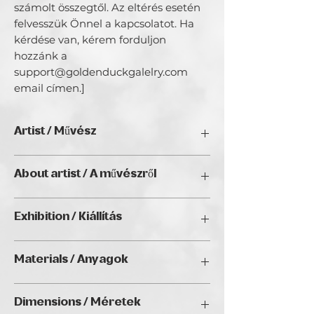
számolt összegtől. Az eltérés esetén 
felvesszük Önnel a kapcsolatot. Ha 
kérdése van, kérem forduljon 
hozzánk a 
support@goldenduckgalelry.com 
email címen.]
Artist / Művész
Judit Ignacz
About artist / A művészről
N/A
Exhibition / Kiállítás
artBIAS IV., Golden Duck Gallery,
Materials / Anyagok
Budapest 2026
Oil / Olaj
Dimensions / Méretek