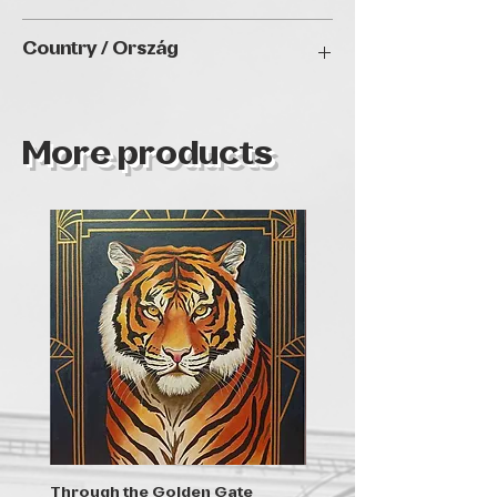
30x50
Country / Ország
More products
Through the Golden Gate
Prayer - the symbol of 