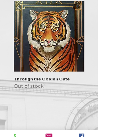
Through the Golden Gate
Prayer - the symbol of 
Out of stock
Out of stock