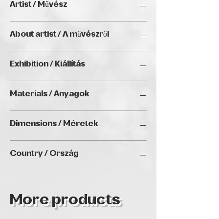
Artist / Művész
S. Hontai Mária
About artist / A művészről
N/A
Exhibition / Kiállítás
artBIAS IV., Golden Duck Gallery,
Materials / Anyagok
Budapest 2026
Acrylic / Akril
Dimensions / Méretek
50x70 cm
Country / Ország
More products