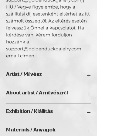
HU / Vegye figyelembe, hogy a 
szállítási díj esetenként eltérhet az itt 
számolt összegtől. Az eltérés esetén 
felvesszük Önnel a kapcsolatot. Ha 
kérdése van, kérem forduljon 
hozzánk a 
support@goldenduckgalelry.com 
email címen.]
Artist / Művész
Monika Nun
About artist / A művészről
N/A
Exhibition / Kiállítás
artBIAS IV., Golden Duck Gallery,
Materials / Anyagok
Budapest 2026