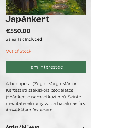
Japánkert
Price
€550.00
Sales Tax Included
Out of Stock
I am interested
A budapesti (Zugló) Varga Márton
Kertészeti szakiskola csodálatos
japánkertje nemzetközi hírű. Szinte
meditatív élmény volt a hatalmas fák
árnyékában festegetni.
Artist / Művész