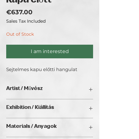
Kapu előtt
Price
€637.00
Sales Tax Included
Out of Stock
I am interested
Sejtelmes kapu előtti hangulat
Artist / Művész
Dr. Jakab Anikó.
Exhibition / Kiállítás
A fiatalkori szobrászkodás után 7 éve
kezdtem el festeni Solymáron, ahol már
Interior Art (2025), Golden Duck Gallery,
30 éve élek.
Materials / Anyagok
Budapest
Az elmúlt 7 évben több száz festményt
készítettem a kerámiákon, a