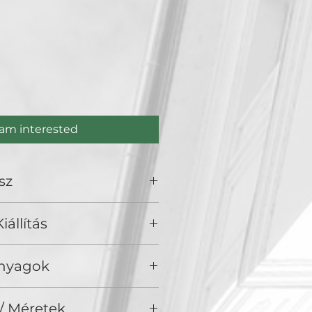
ce
 am interested
sz
iállítás
olden Duck Gallery, Budapest
Anyagok
/ Akril vásznon
/ Méretek