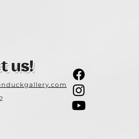
t us!
nduckgallery.com
2
3