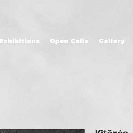
Exhibitions
Open Calls
Gallery