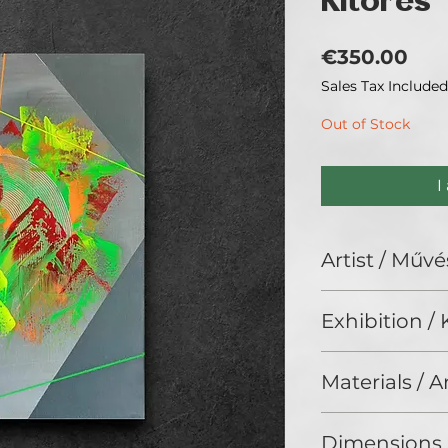
Kitörés
Pri
€350.00
Sales Tax Included
Out of Stock
I
Artist / Művé
Varga Gabi
Exhibition / K
No Limits 2024, G
Materials / 
Acrylic on canvas 
Dimensions 