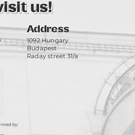
sit us!
Address
y
1092 Hungary
Budapest
Raday street 31/a
unned by: