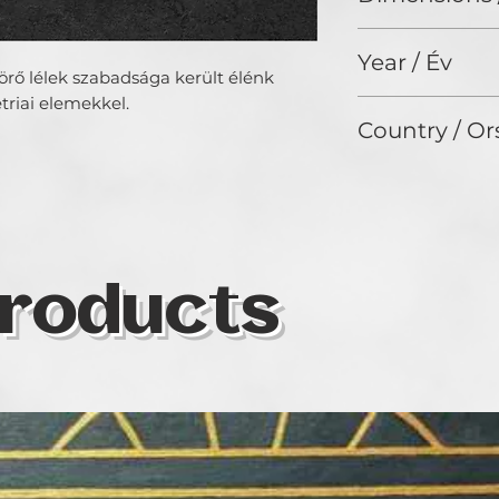
50 x 30 cm
Year / Év
örő lélek szabadsága került élénk
triai elemekkel.
2022
Country / Or
Hungary
roducts