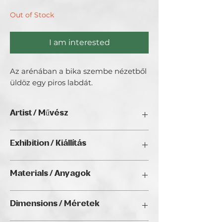
Out of Stock
I am interested
Az arénában a bika szembe nézetből
üldöz egy piros labdát.
Artist / Művész
Weigertné Kránitz Gabriella - Kránitz
Exhibition / Kiállítás
Art.
Szeretem a kézműves dolgokat,
No Limits 2024, Golden Duck Gallery,
szeretek alkotni, létrehozni valamit, ami
Materials / Anyagok
Budapest
maradandó. A festés mellett
fafaragással is szívesen foglalkozom.
Acrylic on canvas / Akril vásznon
Festményeimnek elkészítésekor akril,
Dimensions / Méretek
illetve olajfestéket használok.
Szeretem a színeket, az apró