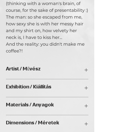
(thinking with a woman's brain, of
course, for the sake of presentability :)
The man: so she escaped from me,
how sexy she is with her messy hair
and my shirt on, how velvety her
neck is, I have to kiss her...
And the reality: you didn't make me
coffee?!
Artist / Művész
Melinpiro.
Exhibition / Kiállítás
Horváth Melinda vagyok, Budapesten
projektvezetőként dolgozok
ChristmART '24, Golden Duck Gallery,
mérnökökkel és bonyolult
Materials / Anyagok
Budapest
technológiákkal teli környezetben,
amiből tökéletes kikapcsolódást a
Pyrography on plywood / Pirográfia
kreativitásom megélése nyújt. 2019-ben
Dimensions / Méretek
rétegelt lemezen
ismerkedtem meg autodidakta módon
a pirográf (fára égetett) technikával,