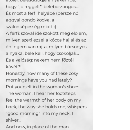
hogy "jó reggelt", beleborzongok...
És most a férfi helyébe (persze női
aggyal gondolkodva, a
szalonképesség miatt :)
A férfi: szóval ide szökött meg előlem,
milyen szexi ezzel a kócos hajjal és az
én ingem van rajta, milyen bársonyos
a nyaka, bele kell, hogy csókoljak...
És a valóság: nekem nem főztél
kávét?!
Honestly, how many of these cosy
mornings have you had lately?
Put yourself in the woman's shoes...
The woman: I hear her footsteps, I
feel the warmth of her body on my
back, the way she holds me, whispers
"good morning" into my neck, I
shiver...
And now, in place of the man