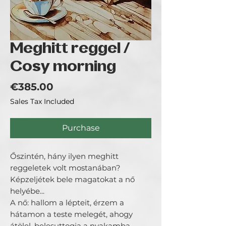
Meghitt reggel /
Cosy morning
Price
€385.00
Sales Tax Included
Purchase
Őszintén, hány ilyen meghitt
reggeletek volt mostanában?
Képzeljétek bele magatokat a nő
helyébe...
A nő: hallom a lépteit, érzem a
hátamon a teste melegét, ahogy
átölel, belesuttogja a nyakamba,