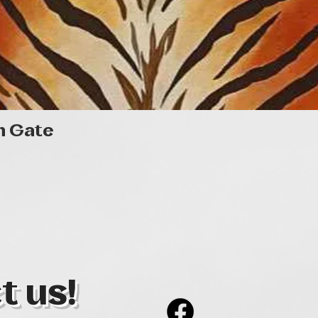
Quick View
n Gate
t us!