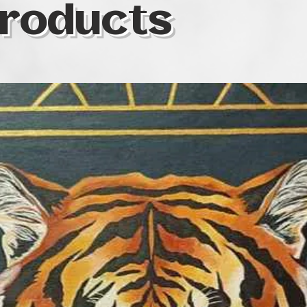
roducts
jelenleg valahol 
expresszionizmus
gyorsan változik a
A kezdeketől tagja
Művészeti Egyesül
gyűjteményes kata
magyarországi és 
rendszeres résztv
megtalálhatók m
Magyarországon, 
Ausztriában, Irán
Angliában és Ukra