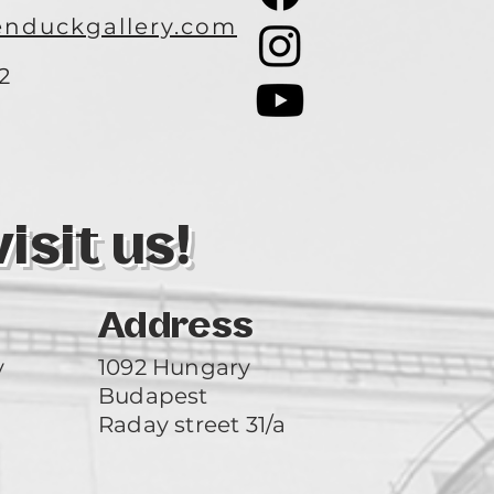
nduckgallery.com
2
3
sit us!
Address
y
1092 Hungary
Budapest
Raday street 31/a