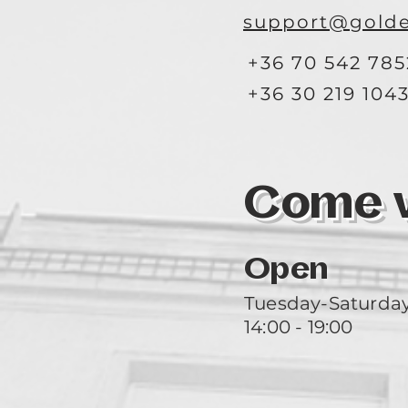
support@golde
+36 70 542 785
+36 30 219 104
Come vi
Open
Tuesday-Saturda
14:00 - 19:00