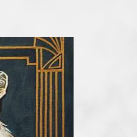
az impresszionizmus és az
 között látom magamat, de
 világ, és én is vele változom.
 vagyok a Fine Arts Capital
etnek, amely jegyzett,
lógusában is szerepelek. Több
határon túli művésztelep
evője vagyok. Alkotásaim
agán gyűjteményekben
Kanadában, Japánban,
ban,az Egyesült Államokban,
jnában.