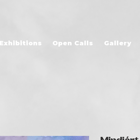
Exhibitions
Open Calls
Gallery