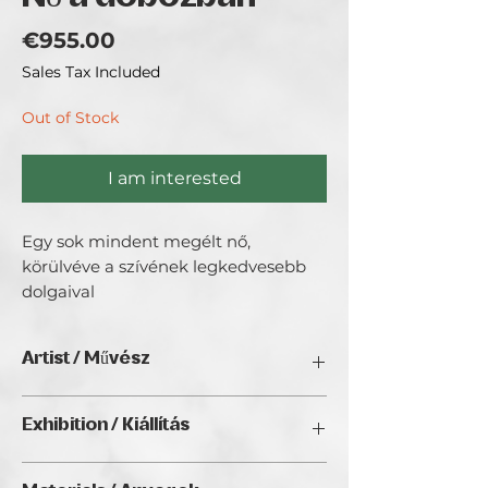
Price
€955.00
Sales Tax Included
Out of Stock
I am interested
Egy sok mindent megélt nő,
körülvéve a szívének legkedvesebb
dolgaival
Artist / Művész
Kun Zoltán.
Exhibition / Kiállítás
ChristmART '24, Golden Duck Gallery,