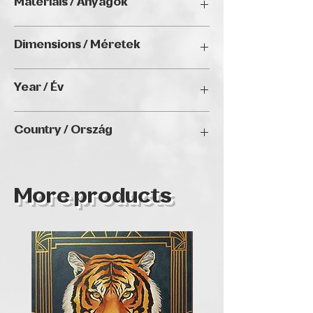
Materials / Anyagok
Budapest
Acrylic on canvas / Akril vásznon
Dimensions / Méretek
80 x 80 cm
Year / Év
2023
Country / Ország
Hungary
More products