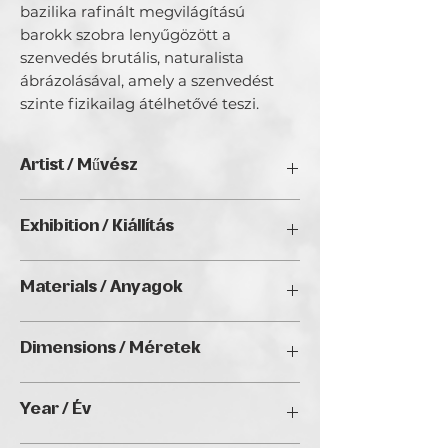
bazilika rafinált megvilágítású
barokk szobra lenyűgözött a
szenvedés brutális, naturalista
ábrázolásával, amely a szenvedést
szinte fizikailag átélhetővé teszi.
Artist / Művész
Szilágyi Péter.
Exhibition / Kiállítás
A festészettel kanadai festőművész
unokabátyám 1994-es magyarországi
ChristmART '24, Golden Duck Gallery,
látogatása során kezdtem ismerkedni,
Materials / Anyagok
Budapest
aki rávett az akvarellfestésre. A rövid
korai próbálkozás után azonban hosszú
Oil on canvas / Olaj, vászon
szünet következett, mígnem 2020-ban
Dimensions / Méretek
születésnapomra feleségemtől egy
kezdő olajfestészeti tanfolyamon való
60 x 40 cm
részvételt kaptam ajándékba Gasztonyi
Year / Év
Kálmán festőművész kurzusára.
Szkeptikus voltam, de már első képek