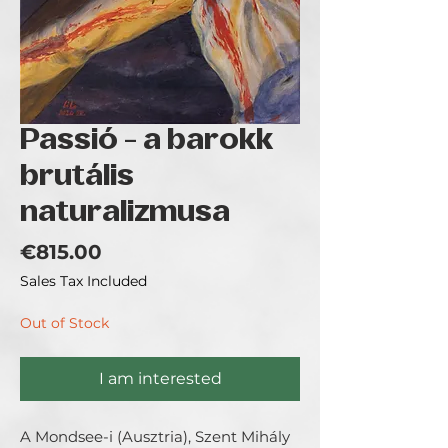
Passió - a barokk
brutális
naturalizmusa
Price
€815.00
Sales Tax Included
Out of Stock
I am interested
A Mondsee-i (Ausztria), Szent Mihály