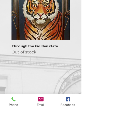
Through the Golden Gate
Prayer - the symbol of 
Out of stock
Out of stock
Contact us!
Phone
Email
Facebook
support@goldenduckgallery.com