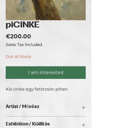
piCINKE
Price
€200.00
Sales Tax Included
Out of Stock
I am interested
Kis cinke egy fatörzsön pihen
Artist / Művész
Takáts Lilla.
Exhibition / Kiállítás