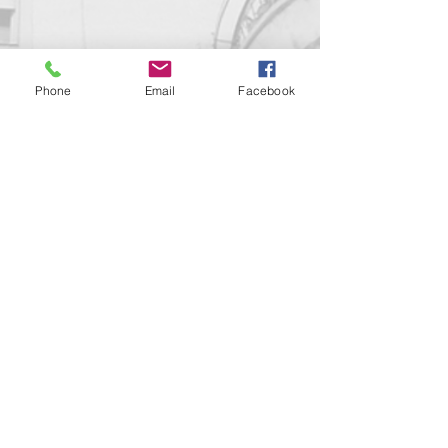
Phone
Email
Facebook
Contact us!
support@goldenduckgallery.com
+36 70 542 7852
+36 30 219 1043
Come visit us!
Address
Open
1092 Hungary
Tuesday-Saturday
Budapest
14:00 - 19:00
Raday street 31/a