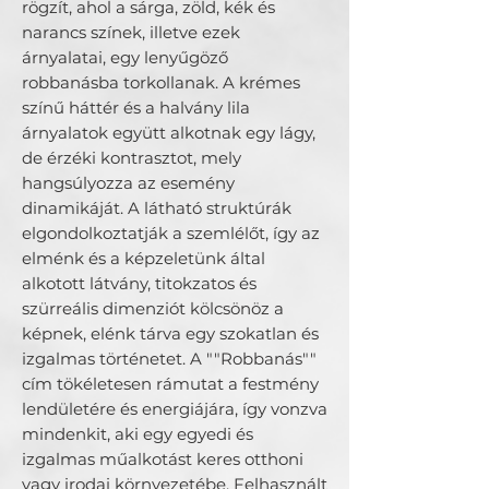
rögzít, ahol a sárga, zöld, kék és
narancs színek, illetve ezek
árnyalatai, egy lenyűgöző
robbanásba torkollanak. A krémes
színű háttér és a halvány lila
árnyalatok együtt alkotnak egy lágy,
de érzéki kontrasztot, mely
hangsúlyozza az esemény
dinamikáját. A látható struktúrák
elgondolkoztatják a szemlélőt, így az
elménk és a képzeletünk által
alkotott látvány, titokzatos és
szürreális dimenziót kölcsönöz a
képnek, elénk tárva egy szokatlan és
izgalmas történetet. A ""Robbanás""
cím tökéletesen rámutat a festmény
lendületére és energiájára, így vonzva
mindenkit, aki egy egyedi és
izgalmas műalkotást keres otthoni
vagy irodai környezetébe. Felhasznált