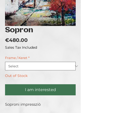
Sopron
Price
€480.00
Sales Tax Included
Frame / Keret
*
Out of Stock
I am interested
Soproni impressziò