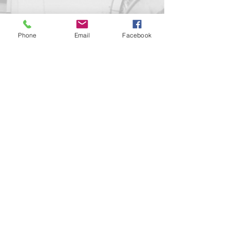
Phone
Email
Facebook
Contact us!
support@goldenduckgallery.com
+36 70 542 7852
+36 30 219 1043
Come visit us!
Address
Open
1092 Hungary
Tuesday-Saturday
Budapest
14:00 - 19:00
Raday street 31/a
Legal info