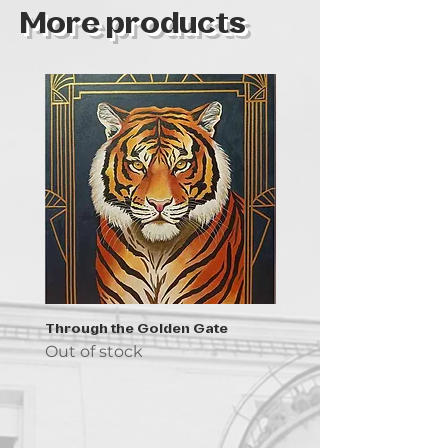
More products
Through the Golden Gate
Prayer - the symbol of 
Out of stock
Out of stock