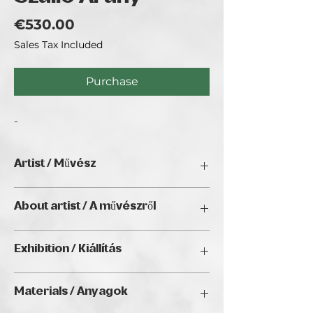
Price
€530.00
Sales Tax Included
Purchase
-
Artist / Művész
TimeArt
About artist / A művészről
A művészet szabadsága számomra
Exhibition / Kiállítás
abban rejlik, ma megfesthetek egy
élethű gyümölcsöt, klasszikus
Natura Wien 2026, Golden Duck Gallery
csendéletet vagy portrét, holnap pedig
Materials / Anyagok
(Budapest)
egy sosem létezett világot.