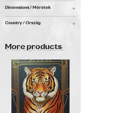
Oil on canvas / Olaj vásznon
Dimensions / Méretek
40*50 cm
Country / Ország
Hungary
More products