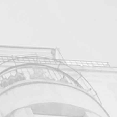
im. Szeretném, ha a
retné a képeimet, megértenék,
zépségét (pl. pihenést,
nak a virágos képek), vagy
rajtuk (rejtélyesség,
 plusz jelentéstartalom), vagy
ét adnának, mert hasonlót
 projektmunkák során),
mi pluszt tudnék adni számukra.
lnék, ha a szakmai közönség is
smerné a munkámat.
zatokon elért helyezéseim, sajtó
erében a Dunaharaszti Városi
endezett önálló saját
„A változatosság
amelyen 14 festményem került
lításomról interjút készített velem
y az alábbi linken elérhető:
tube.com/watch?v=ETjpzWtBA5o
 budapesti Etele Plázában