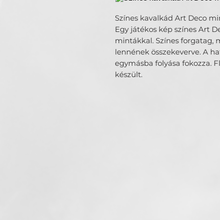
Színes kavalkád Art Deco mi
Egy játékos kép színes Art Dec
mintákkal. Színes forgatag,
lennének összekeverve. A hat
egymásba folyása fokozza. F
készült.