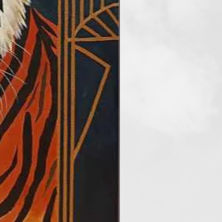
j-Zélandra is, fotóztam,
jtöttem, galériákat és
attam. Pár éve kezdtem újra
ni Férjem biztatására. Ahogy
ekszem képezni magam: részt
eti workshop-okon, illetve a
kurzusán, továbbá folyamatosan
 elérhető online képzési
smegosztó fórumokon. Több
özi online festőcsoport tagja
b képemről elismerően
eklődnek utánuk.
szeti versenyen vettem részt,
zerepeltem a Nyertesek között,
kalommal a Díjazottak és a
Csoportos kiállításon szerepeltek
est szívében a Golden Duck
 Galériában, valamint a
lazaban, továbbá
 (Moussoulensben) és
en) is. Emellett 2 nagy önálló