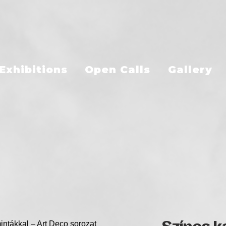
Exhibitions
Open Calls
Gallery