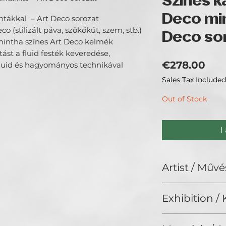
Színes k
Deco min
ntákkal – Art Deco sorozat
o (stilizált páva, szökőkút, szem, stb.)
Deco so
 mintha színes Art Deco kelmék
ást a fluid festék keveredése,
Pri
€278.00
luid és hagyományos technikával
Sales Tax Included
Out of Stock
I
Artist / Művé
Feith-Göblös Ágn
Exhibition / K
Feith-Göblös Ágne
Színkavalkád és l
ArtDeco II. (2025
A stílusom felism