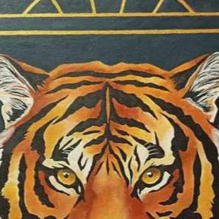
még finomabb ábr
Szakmai hátterem
professzionista fe
végeztem, majd 
dolgoztam és infor
vezettem, támoga
A gyermekkoromat
egyetemi éveimet
miatt Budapestre
éve Férjem szülőv
Családommal.
Anno gyermekkén
sokat utaztam és 
más kultúrák és a
Gyermekkoromban 
helyi versenyeken
megjelentek kiállí
életet választott
motoszkált bennem
ragadni, professzi
Felnőttként is jár
országokon túl tö