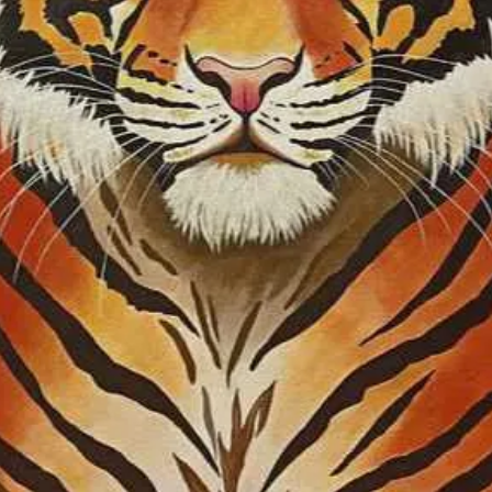
és Ausztráliába, Ú
élményanyagot gyű
múzeumokat látog
komolyabban feste
időm engedi, igy
vettem olajfestész
Budai Rajziskola 
tanulok interneten
anyagokból, tudá
magyar és nemzetk
vagyok, ahol töb
nyilatkoztak, érd
Számos képzőművé
több alkalommal s
illetve számos al
Döntősök között. 
a képeimet Budap
Galériában, a Sors
budapesti Etele P
Franciaországban
Ausztriában (Bécsb