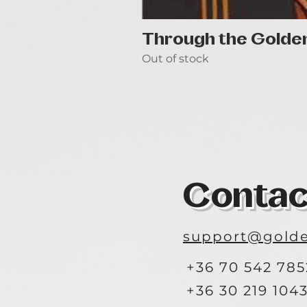
Through the Golde
Out of stock
Contac
support@golde
+36 70 542 785
+36 30 219 104