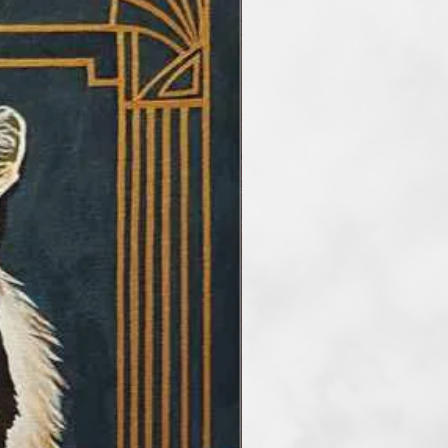
ázolást tesz lehetővé.
et tekintve nem vagyok
stő, okleveles közgazdászként
menedzsment tanácsadóként
matikai, üzleti projekteket
ttam 20 évig.
 Monoron töltöttem, az
 pedig Pécsett, majd a munkám
 költöztem, de már jó néhány
árosában, Dunaharasztin élek a
t Szüleimmel és Testvéremmel
a rengeteg élmény nyitottá tett
 művészetek iránt.
mindig szerettem rajzolni,
 értem el eredményeket, képeim
tásokon is. Aztán végül az üzleti
am. Ugyanakkor mindig ott
, hogy jó lenne újra ecsetet
onálisabb szinten festeni.
tam a világot, az európai
bbek között eljutottam USA-ba