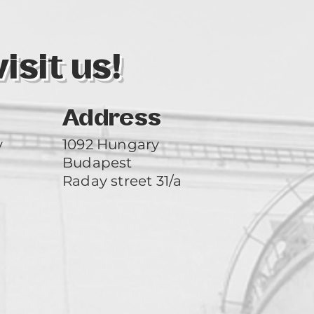
nyújtsanak a képe
nézőközönség sze
élveznék a képek s
megnyugvást adná
sit us!
elgondolkodnának 
részletgazdagság,
felismerés élmény
átéltek már (pl. a
Address
összességben vala
Természetesen örü
y
1092 Hungary
egyre inkább eli
Budapest
Kiállítások, pályá
Raday street 31/a
megjelenések:
• 2023. szeptemb
Könyvtárban megr
kiállításom címe: 
gyönyörködtet”, 
kiállításra. A kiál
a KisDuna TV, amel
https://www.you
• 2023. nyarán a