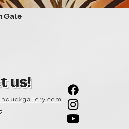
egyéni kiállításom
Könyvtárban a hó
hónapon keresztül
Quick View
n Gate
Továbbá online ki
képeim a Los Angel
Duck Galéria webo
A festés számomra
„kifesteni magamb
másoknak is tetsz
egyszerűen csak 
megragadni, élmé
szeretnék elgondo
vannak színpompás
t us!
izgalmas csendélet
újraértelmezett t
alakok, elgondolk
nduckgallery.com
elvontabb, absztr
életemből vett pr
Célom, hogy fejle
2
hogy a mondandóm
3
műveimen keresztü