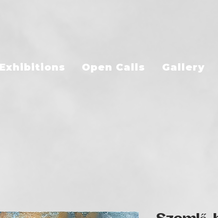
Exhibitions
Open Calls
Gallery