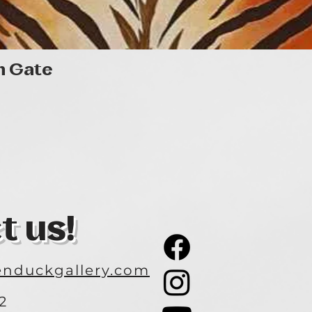
Quick View
n Gate
t us!
nduckgallery.com
2