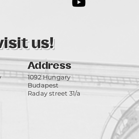
3
sit us!
Address
y
1092 Hungary
Budapest
Raday street 31/a