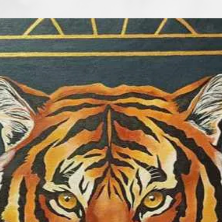
Rólam írták:
" Szabó Kata alko
hogy az ember éle
művekben nyilván
lehet elmondani s
festményekben. M
vallomás, egy meg
pillanat, vagy elm
Nem a magyarázko
őszinteség színek
átlényegítése az, 
emberi történetek