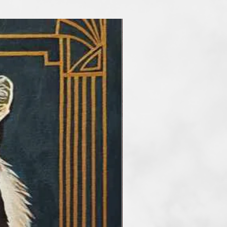
tásairól méltán mondható el,
tében történő változás a
ul meg leginkább. Amit nem
zóval, az megjelenik a
inden kép egy újrafogalmazott
élt élethelyzet, megragadott
ulasztott lehetőség szinonímája.
dás keresése, hanem az
ben és absztrakt formákban való
ami feloldja és végigkíséri az
et. "