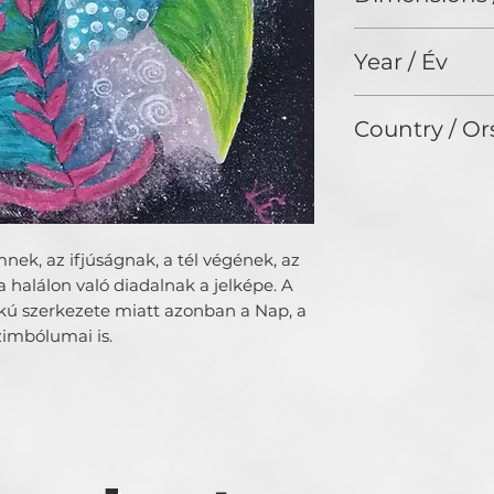
40 x 30 cm
Year / Év
2025
Country / Or
Hungary
nek, az ifjúságnak, a tél végének, az
a halálon való diadalnak a jelképe. A
akú szerkezete miatt azonban a Nap, a
zimbólumai is.