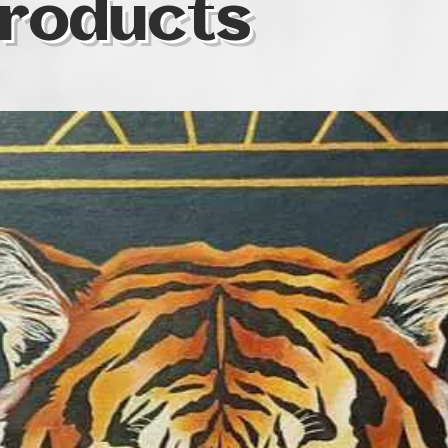
roducts