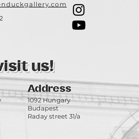
nduckgallery.com
2
3
sit us!
Address
y
1092 Hungary
Budapest
Raday street 31/a