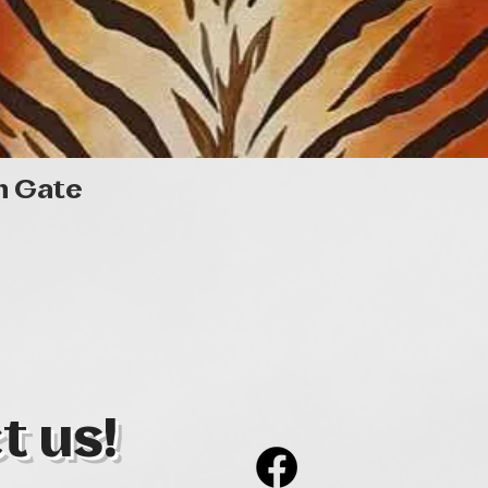
Quick View
n Gate
t us!