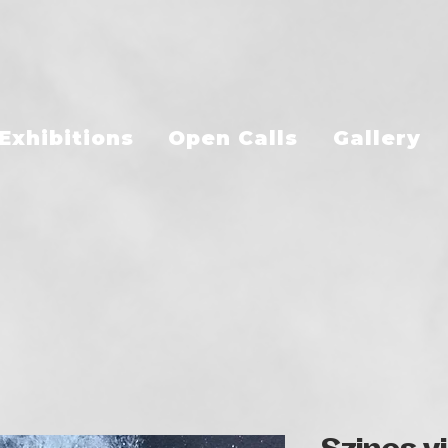
Exhibitions
Open Calls
Gallery