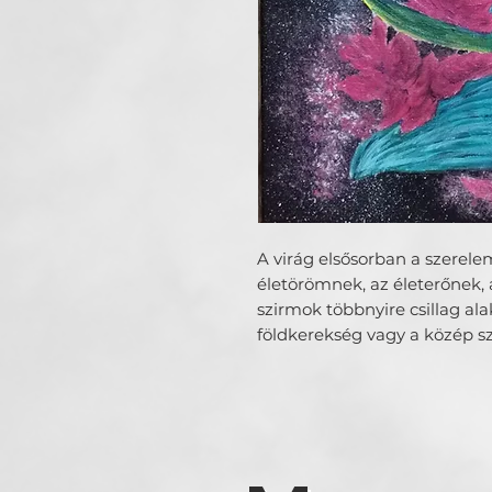
A virág elsősorban a szerelem
életörömnek, az életerőnek, 
szirmok többnyire csillag al
földkerekség vagy a közép s