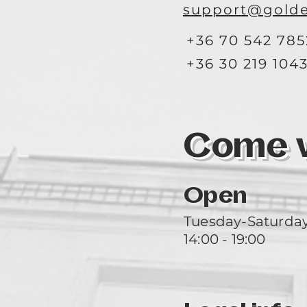
support@golde
+36 70 542 785
+36 30 219 104
Come vi
Open
Tuesday-Saturda
14:00 - 19:00