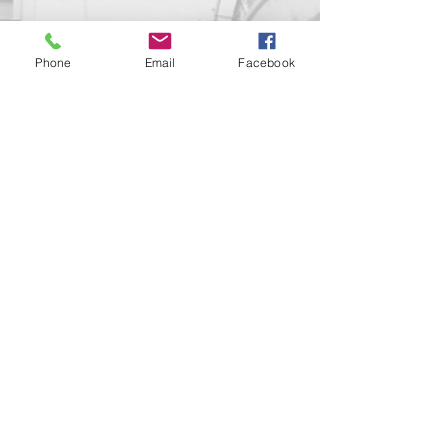
Phone
Email
Facebook
Contact us!
support@goldenduckgallery.com
+36 70 542 7852
+36 30 219 1043
Come visit us!
Address
Open
1092 Hungary
Tuesday-Saturday
Budapest
14:00 - 19:00
Raday street 31/a
Legal info
Golden Duck Gallery is runned by: