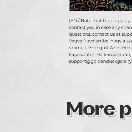
[EN / Note that the shipping r
contact you in case any chang
questions, contact us at su
Vegye figyelembe, hogy a száll
számolt összegtől. Az eltérés
kapcsolatot. Ha kérdése van,
support@goldenduckgalelry.
More p