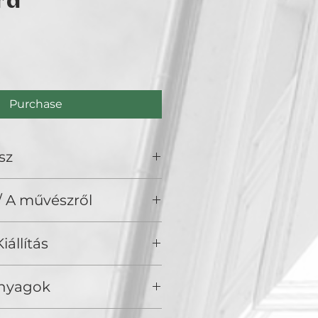
rd
ce
Purchase
sz
 / A művészről
iállítás
en Duck Gallery, Budapest 2026
Anyagok