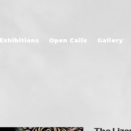
Exhibitions
Open Calls
Gallery