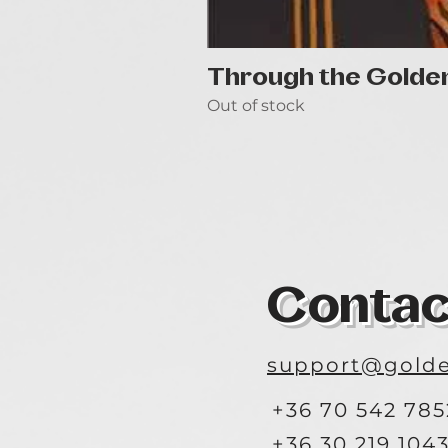
Through the Golde
Out of stock
Contac
support@golde
+36 70 542 785
+36 30 219 104