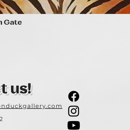
Quick View
n Gate
t us!
nduckgallery.com
2
3