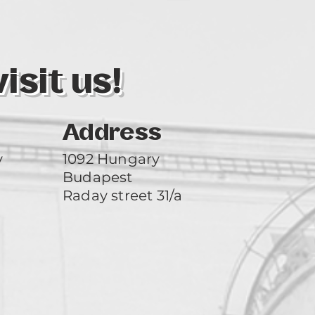
sit us!
Address
y
1092 Hungary
Budapest
Raday street 31/a