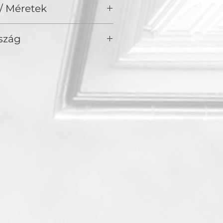
/ Méretek
szág