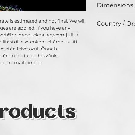
Dimensions 
16x16in
ate is estimated and not final. We will 
Country / Or
es are applied. If you have any 
pport@goldenduckgallery.com][ HU / 
ítási díj esetenként eltérhet az itt 
 esetén felvesszük Önnel a 
 kérem forduljon hozzánk a 
com email címen.]
roducts