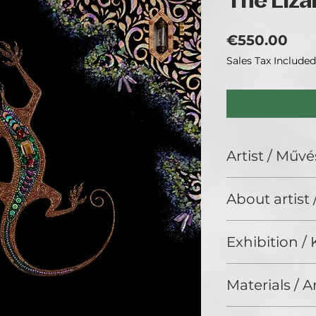
The Liza
Pri
€550.00
Sales Tax Included
Artist / Művé
Pauline Peskoff
About artist
N/A
Exhibition / K
artBIAS IV., Gold
Materials / 
Other / Egyéb