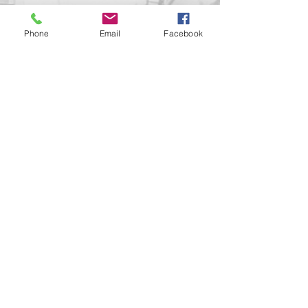
Phone
Email
Facebook
Contact us!
support@goldenduckgallery.com
+36 70 542 7852
+36 30 219 1043
Come visit us!
Address
Open
1092 Hungary
Tuesday-Saturday
Budapest
14:00 - 19:00
Raday street 31/a
Legal info
Golden Duck Gallery is runned by:
Lavecoworking Kft.