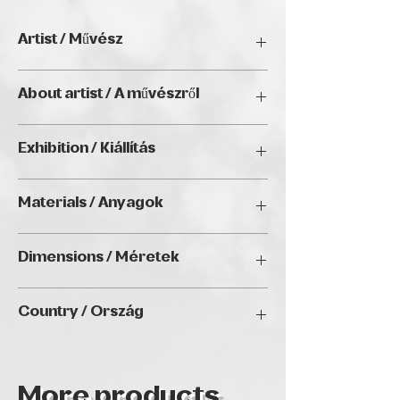
Artist / Művész
Evangeline Tiongco Layug
About artist / A művészről
N/A
Exhibition / Kiállítás
artBIAS IV., Golden Duck Gallery,
Materials / Anyagok
Budapest 2026
Acrylic / Akril
Dimensions / Méretek
100x140cm
Country / Ország
More products