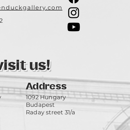
nduckgallery.com
2
3
sit us!
Address
y
1092 Hungary
Budapest
Raday street 31/a