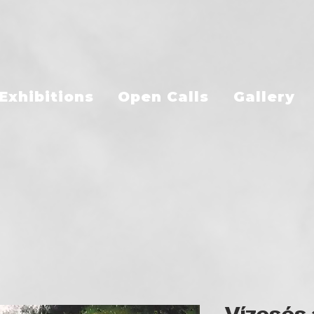
Exhibitions
Open Calls
Gallery