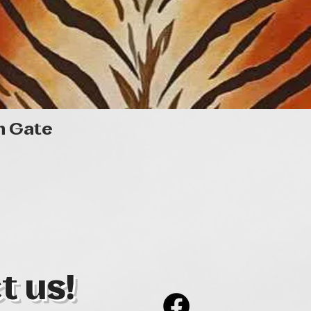
Quick View
n Gate
t us!