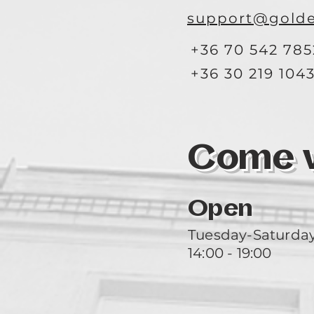
support@golde
+36 70 542 785
+36 30 219 104
Come vi
Open
Tuesday-Saturda
14:00 - 19:00