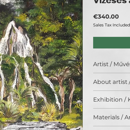
Vízesés 
Pri
€340.00
Sales Tax Included
Artist / Művé
Sylviana
About artist
Grafikai tanulmá
Exhibition / K
kezdtem, illetve t
Németh Marcell sz
Natura Wien 2026
terén Gasztonyi 
Materials / 
(Budapest)
igyekeztem tanulni
személyes tanácsa
Oil / Olaj