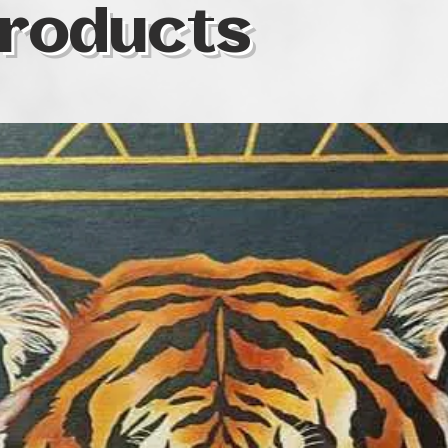
roducts