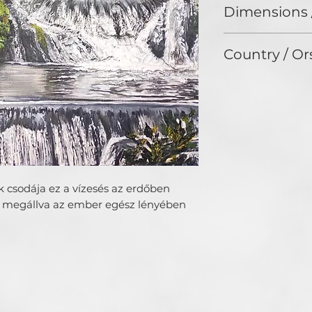
kiállítást szerve
Dimensions 
festek, célom megt
egyedi stílust am
50x70 cm
általában egy szem
Country / Or
lélekszinten hatn
ezekbe a történet
Hungary
pillanatra is, és 
k csodája ez a vízesés az erdőben 
 megállva az ember egész lényében 