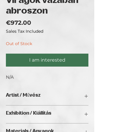
Virágok vázában
abroszon
Price
€972.00
Sales Tax Included
Out of Stock
I am interested
N/A
Artist / Művész
Kun Zoltán.
Exhibition / Kiállítás
Virágok vázában abroszon
Interior Art (2025), Golden Duck Gallery,
Materials / Anyagok