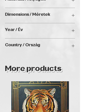
Budapest
Acrylic on canvas/ Akril vásznon
Dimensions / Méretek
100 x 100 cm
Year / Év
2025
Country / Ország
Hungary
More products