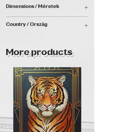
Acrylic / Akril
Dimensions / Méretek
48” by 72”
Country / Ország
More products