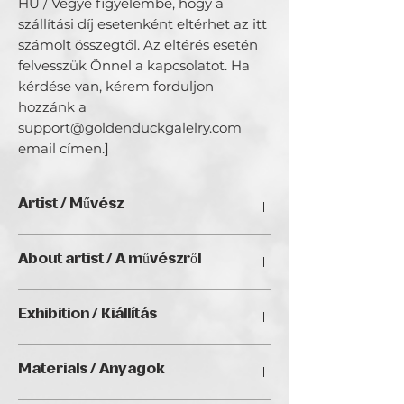
HU / Vegye figyelembe, hogy a 
szállítási díj esetenként eltérhet az itt 
számolt összegtől. Az eltérés esetén 
felvesszük Önnel a kapcsolatot. Ha 
kérdése van, kérem forduljon 
hozzánk a 
support@goldenduckgalelry.com 
email címen.]
Artist / Művész
Maggie Leverett
About artist / A művészről
N/A
Exhibition / Kiállítás
artBIAS IV., Golden Duck Gallery,
Materials / Anyagok
Budapest 2026