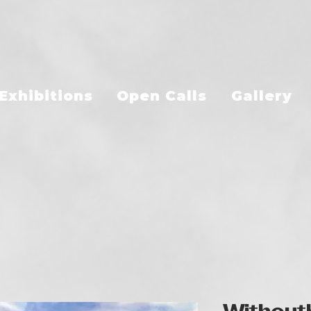
Exhibitions
Open Calls
Gallery