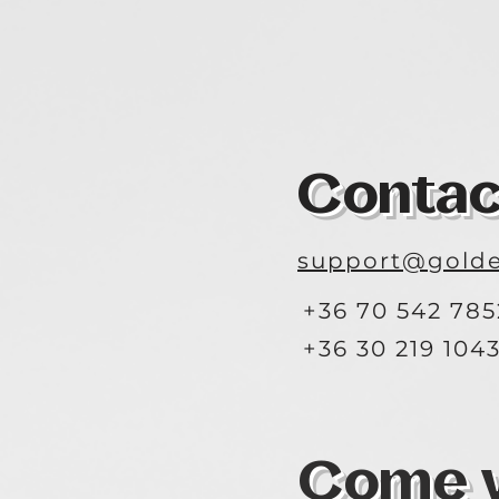
Contac
support@golde
+36 70 542 785
+36 30 219 104
Come vi