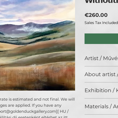
Without
Pri
€260.00
Sales Tax Included
Artist / Művé
Nándor Bálint
About artist
N/A
Exhibition / K
ate is estimated and not final. We will 
artBIAS IV., Gold
es are applied. If you have any 
Materials / 
pport@goldenduckgallery.com][ HU / 
Oil / Olaj
ítási díj esetenként eltérhet az itt 