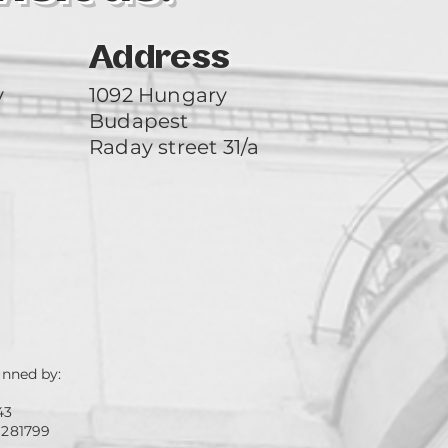
Address
y
1092 Hungary
Budapest
Raday street 31/a
unned by:
43
 281799