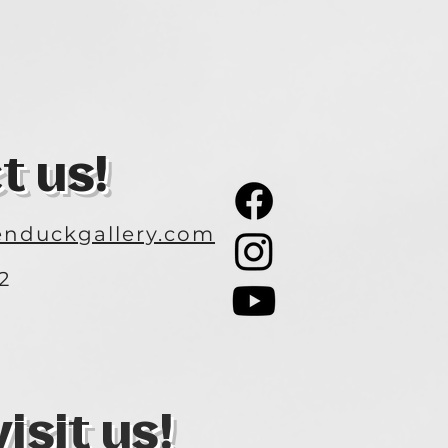
t us!
nduckgallery.com
2
3
sit us!