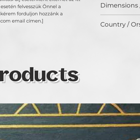
Dimensions 
 esetén felvesszük Önnel a 
 kérem forduljon hozzánk a 
70*50*2/cm
com email címen.]
Country / Or
roducts