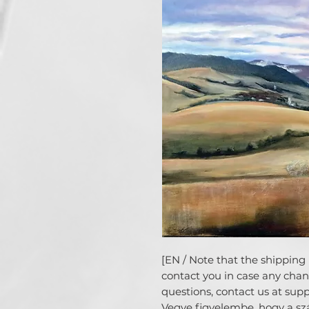
[EN / Note that the shipping r
contact you in case any chang
questions, contact us at su
Vegye figyelembe, hogy a száll