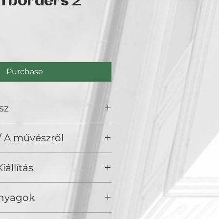
h borders 2
ce
Purchase
sz
 / A művészről
iállítás
en Duck Gallery, Budapest 2026
Anyagok