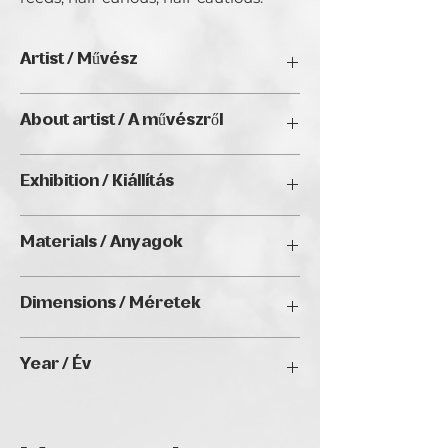
Artist / Művész
Adriano Kozzi
About artist / A művészről
Exhibition / Kiállítás
Natura Wien (2025), CITYgalleryVIENNA,
Materials / Anyagok
Vienna
Watercolor on 100% cotton paper
Dimensions / Méretek
25x21cm
Year / Év
2024