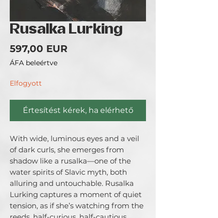
Rusalka Lurking
Ár
597,00 EUR
ÁFA beleértve
Elfogyott
Értesítést kérek, ha elérhető
With wide, luminous eyes and a veil 
of dark curls, she emerges from 
shadow like a rusalka—one of the 
water spirits of Slavic myth, both 
alluring and untouchable. Rusalka 
Lurking captures a moment of quiet 
tension, as if she’s watching from the 
reeds, half-curious, half-cautious.