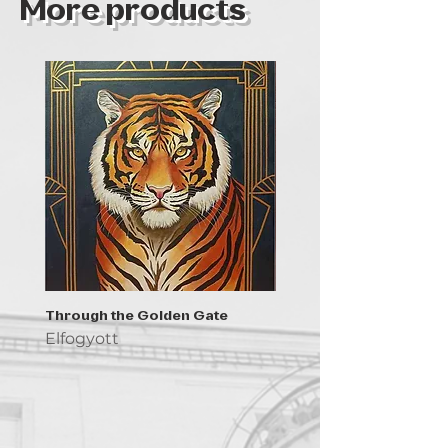
More products
Through the Golden Gate
Prayer - the symbol of 
Elfogyott
Elfogyott