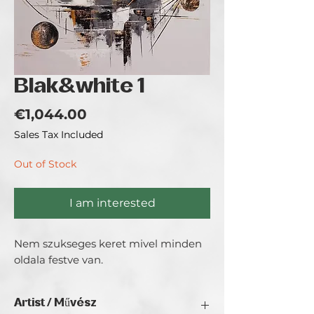
Blak&white 1
Price
€1,044.00
Sales Tax Included
Out of Stock
I am interested
Nem szukseges keret mivel minden 
oldala festve van.
Artist / Művész